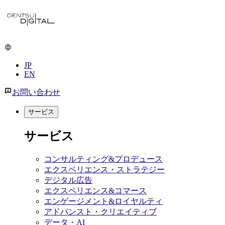
メ
イ
ン
コ
ン
JP
テ
EN
ン
ツ
お問い合わせ
に
移
サービス
動
サービス
コンサルティング&プロデュース
エクスペリエンス・ストラテジー
デジタル広告
エクスペリエンス&コマース
エンゲージメント&ロイヤルティ
アドバンスト・クリエイティブ
データ・AI