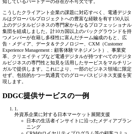
知しているパートナーの存在が不可欠です。
こうしたクライアント企業の課題に対応すべく、電通デジタ
ルはグローバルプロジェクトへの豊富な経験を有す150人以
上のデジタルビジネスの専門家からなるプロフェッショナル
集団を組成しました。計10カ国以上のバックグラウンドを持
つメンバーが在籍し多様性に富んだチーム編成のもと、広
告・メディア、データ＆テクノロジー、CXM（Customer
Experience Management：顧客体験マネジメント）、事業変
革、クリエイティブなど電通デジタルが持つすべてのデジタ
ルビジネスの専門性と知見を活用したサービスをマルチリン
ガルで提供します。これにより、一部のビジネス領域に限定
せず、包括的かつ一気通貫でのグローバスビジネス支援を実
現します。
DDGC提供サービスの一例
1.
外資系企業に対する日本マーケット展開支援
日本の生活者インサイトに沿ったメディアプラン
ニング
CRMやロイヤリティプログラム等の顧客コミュ