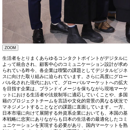
ZOOM
生活者をとりまくあらゆるコンタクトポイントがデジタルに
よって統合され、顧客中心のコミュニケーション設計が求め
られている昨今、各企業は喫緊の課題としてデジタルビジネ
スに向けた取り組みに迫られています。さらに高度にグロー
バル化された現代において、グローバルマーケットへの拡大
を目指す企業は、ブランドイメージを保ちながら現地マーケ
ットにおける生活者や法規制等に適応していくことや、多国
籍のプロジェクトチームを言語や文化的背景の異なる状況で
マネジメントすることなどの課題に直面しています。一方、
日本市場に向けて展開する外資系企業においても、本国の基
本戦略に忠実にありながらも日本の生活者の最適化したコミ
ュニケーションを実現する必要があり、国内マーケットを熟