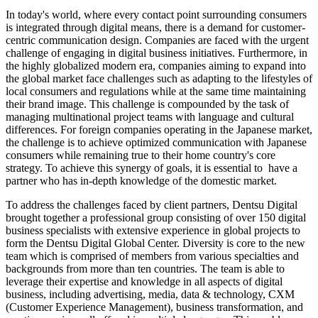
In today's world, where every contact point surrounding consumers
is integrated through digital means, there is a demand for customer-
centric communication design. Companies are faced with the urgent
challenge of engaging in digital business initiatives. Furthermore, in
the highly globalized modern era, companies aiming to expand into
the global market face challenges such as adapting to the lifestyles of
local consumers and regulations while at the same time maintaining
their brand image. This challenge is compounded by the task of
managing multinational project teams with language and cultural
differences. For foreign companies operating in the Japanese market,
the challenge is to achieve optimized communication with Japanese
consumers while remaining true to their home country's core
strategy. To achieve this synergy of goals, it is essential to have a
partner who has in-depth knowledge of the domestic market.
To address the challenges faced by client partners, Dentsu Digital
brought together a professional group consisting of over 150 digital
business specialists with extensive experience in global projects to
form the Dentsu Digital Global Center. Diversity is core to the new
team which is comprised of members from various specialties and
backgrounds from more than ten countries. The team is able to
leverage their expertise and knowledge in all aspects of digital
business, including advertising, media, data & technology, CXM
(Customer Experience Management), business transformation, and