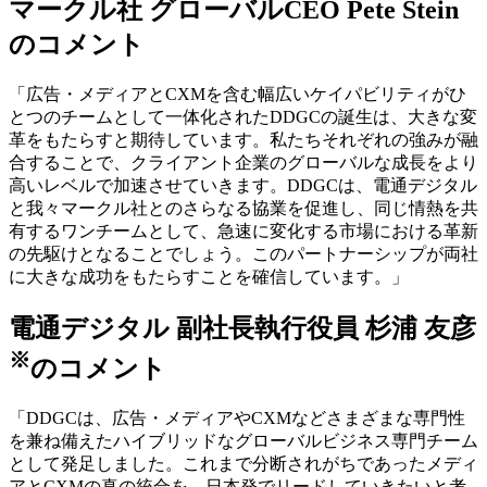
マークル社 グローバルCEO Pete Stein
のコメント
「広告・メディアとCXMを含む幅広いケイパビリティがひ
とつのチームとして一体化されたDDGCの誕生は、大きな変
革をもたらすと期待しています。私たちそれぞれの強みが融
合することで、クライアント企業のグローバルな成長をより
高いレベルで加速させていきます。DDGCは、電通デジタル
と我々マークル社とのさらなる協業を促進し、同じ情熱を共
有するワンチームとして、急速に変化する市場における革新
の先駆けとなることでしょう。このパートナーシップが両社
に大きな成功をもたらすことを確信しています。」
電通デジタル 副社長執行役員 杉浦 友彦
※
のコメント
「DDGCは、広告・メディアやCXMなどさまざまな専門性
を兼ね備えたハイブリッドなグローバルビジネス専門チーム
として発足しました。これまで分断されがちであったメディ
アとCXMの真の統合を、日本発でリードしていきたいと考