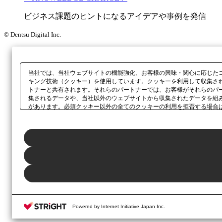
ビジネス課題のヒントになるアイデアや事例を発信
© Dentsu Digital Inc.
当社では、当社ウェブサイトの機能強化、お客様の興味・関心に応じた
キング技術（クッキー）を使用しています。クッキーを利用して収集さ
トナーと共有されます。それらのパートナーでは、お客様がそれらのパ
集されるデータや、当社以外のウェブサイトから収集されたデータを組
があります。必須クッキー以外の全てのクッキーの利用を拒否する場合
ックしてください。利用目的ごとに同意・拒否を選択する場合は、
「プ
ボタン、当社の
プライバシーポリシー
、または本ウェブサイトのフッタ
Powered by Internet Initiative Japan Inc.