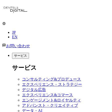
メ
イ
ン
コ
ン
JP
テ
EN
ン
ツ
お問い合わせ
に
移
サービス
動
サービス
コンサルティング&プロデュース
エクスペリエンス・ストラテジー
デジタル広告
エクスペリエンス&コマース
エンゲージメント&ロイヤルティ
アドバンスト・クリエイティブ
データ・AI