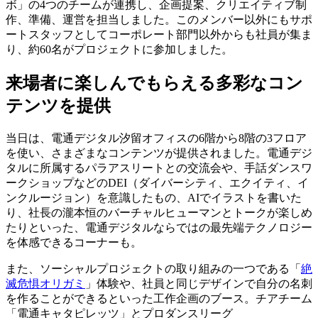
ボ」の4つのチームが連携し、企画提案、クリエイティブ制
作、準備、運営を担当しました。このメンバー以外にもサポ
ートスタッフとしてコーポレート部門以外からも社員が集ま
り、約60名がプロジェクトに参加しました。
来場者に楽しんでもらえる多彩なコン
テンツを提供
当日は、電通デジタル汐留オフィスの6階から8階の3フロア
を使い、さまざまなコンテンツが提供されました。電通デジ
タルに所属するパラアスリートとの交流会や、手話ダンスワ
ークショップなどのDEI（ダイバーシティ、エクイティ、イ
ンクルージョン）を意識したもの、AIでイラストを書いた
り、社長の瀧本恒のバーチャルヒューマンとトークが楽しめ
たりといった、電通デジタルならではの最先端テクノロジー
を体感できるコーナーも。
また、ソーシャルプロジェクトの取り組みの一つである「
絶
滅危惧オリガミ
」体験や、社員と同じデザインで自分の名刺
を作ることができるといった工作企画のブース。チアチーム
「電通キャタピレッツ」とプロダンスリーグ