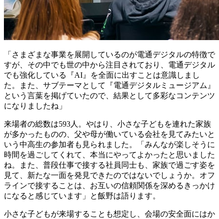
「さまざまな事業を展開しているのが電通デジタルの特徴で
すが、その中でも世の中から注目されており、電通デジタル
でも強化している『AI』を全面に出すことは意識しまし
た。また、サブテーマとして『電通デジタルミュージアム』
という言葉を掲げていたので、結果として多彩なコンテンツ
になりましたね」
来場者の総数は593人。やはり、小さな子どもを連れた家族
が多かったものの、父や母が働いている会社を見てみたいと
いう中高生の参加者も見られました。「みんなが楽しそうに
時間を過ごしてくれて、本当にやってよかったと思いました
ね。また、普段仕事で接する社員同士も、家族で過ごす姿を
見て、新たな一面を発見できたのではないでしょうか。オフ
ラインで接することは、お互いの信頼関係を深めるきっかけ
になると感じています」と飯野は語ります。
小さな子どもが来場することも想定し、会場の安全面にはか