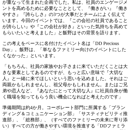
が重なって生まれた企画でした。私は、社員のエンゲージメ
ントを高めるために必要なこととして、『働きがい』『働き
やすさ』『誇らしさ』の3つが大事だとチームによく伝えて
います。今回のイベントでは、『この会社の社員であること
が誇らしい』や『この会社が好き』といった気持ちを高めて
もらいたいと考えました」と飯野はその背景を語ります。
この考えをベースに名付けたイベント名は「DD Precious
Day」。飯野は、「単なるファミリー向けのイベントにした
くなかった」といいます。
「もちろん、社員の家族やお子さまに来ていただくことは大
きな要素としてあるのですが、もっと広い意味で『大切な
人』と一緒に来てほしいという思いを込めました。それはご
両親かもしれませんし、祖父母かもしれません。またはご兄
弟や恋人など、『あなたにとって大切な人』に社員自身が働
く職場を知ってもらう良い機会になればと考えたのです」
準備期間は約4か月。コーポレート部門に所属する「ブラン
ディング＆コミュニケーション部」「サスティナビリティ推
進部」、「総務部」、（すべてのファミリーの未来に寄り添
い）すべての方が働きやすい環境を推進する「DDファミラ