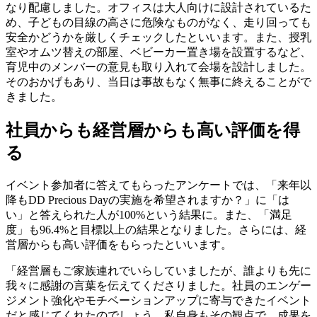
なり配慮しました。オフィスは大人向けに設計されているた
め、子どもの目線の高さに危険なものがなく、走り回っても
安全かどうかを厳しくチェックしたといいます。また、授乳
室やオムツ替えの部屋、ベビーカー置き場を設置するなど、
育児中のメンバーの意見も取り入れて会場を設計しました。
そのおかげもあり、当日は事故もなく無事に終えることがで
きました。
社員からも経営層からも高い評価を得
る
イベント参加者に答えてもらったアンケートでは、「来年以
降もDD Precious Dayの実施を希望されますか？」に「は
い」と答えられた人が100%という結果に。また、「満足
度」も96.4%と目標以上の結果となりました。さらには、経
営層からも高い評価をもらったといいます。
「経営層もご家族連れでいらしていましたが、誰よりも先に
我々に感謝の言葉を伝えてくださりました。社員のエンゲー
ジメント強化やモチベーションアップに寄与できたイベント
だと感じてくれたのでしょう。私自身もその観点で、成果を