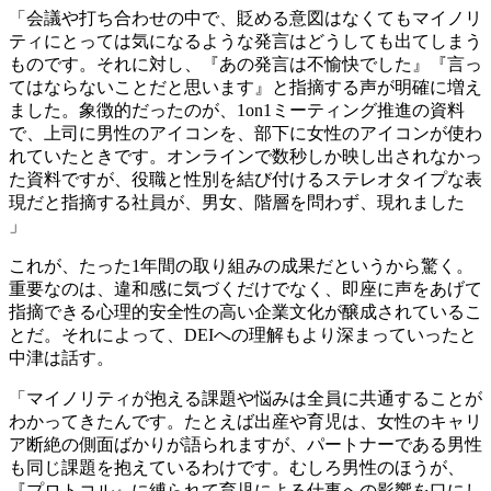
「会議や打ち合わせの中で、貶める意図はなくてもマイノリ
ティにとっては気になるような発言はどうしても出てしまう
ものです。それに対し、『あの発言は不愉快でした』『言っ
てはならないことだと思います』と指摘する声が明確に増え
ました。象徴的だったのが、1on1ミーティング推進の資料
で、上司に男性のアイコンを、部下に女性のアイコンが使わ
れていたときです。オンラインで数秒しか映し出されなかっ
た資料ですが、役職と性別を結び付けるステレオタイプな表
現だと指摘する社員が、男女、階層を問わず、現れました
」
これが、たった1年間の取り組みの成果だというから驚く。
重要なのは、違和感に気づくだけでなく、即座に声をあげて
指摘できる心理的安全性の高い企業文化が醸成されているこ
とだ。それによって、DEIへの理解もより深まっていったと
中津は話す。
「マイノリティが抱える課題や悩みは全員に共通することが
わかってきたんです。たとえば出産や育児は、女性のキャリ
ア断絶の側面ばかりが語られますが、パートナーである男性
も同じ課題を抱えているわけです。むしろ男性のほうが、
『プロトコル』に縛られて育児による仕事への影響を口にし