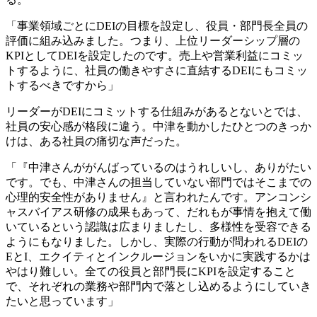
「事業領域ごとにDEIの目標を設定し、役員・部門長全員の
評価に組み込みました。つまり、上位リーダーシップ層の
KPIとしてDEIを設定したのです。売上や営業利益にコミッ
トするように、社員の働きやすさに直結するDEIにもコミッ
トするべきですから」
リーダーがDEIにコミットする仕組みがあるとないとでは、
社員の安心感が格段に違う。中津を動かしたひとつのきっか
けは、ある社員の痛切な声だった。
「『中津さんががんばっているのはうれしいし、ありがたい
です。でも、中津さんの担当していない部門ではそこまでの
心理的安全性がありません』と言われたんです。アンコンシ
ャスバイアス研修の成果もあって、だれもが事情を抱えて働
いているという認識は広まりましたし、多様性を受容できる
ようにもなりました。しかし、実際の行動が問われるDEIの
EとI、エクイティとインクルージョンをいかに実践するかは
やはり難しい。全ての役員と部門長にKPIを設定すること
で、それぞれの業務や部門内で落とし込めるようにしていき
たいと思っています」