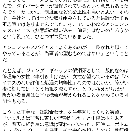
点で、ダイバーシティが担保されているという意見もあった
んです。たしかに、制度面などの公正性も高いと思いますの
で、会社としては十分な取り組みをしていると結論づけても
不思議ではありませんでした。そこで、いわゆるアンコンシ
ャスバイアス（無意識の思い込み、偏見）はないのだろうか
という視点で、ひとつずつ見ていきました」
アンコンシャスバイアスでよくあるのが、「良かれと思って
やっていることが、当事者の望むものではない」ということ
だ。
たとえば、ジェンダーギャップの解消策として一般的なのは
管理職の女性比率引き上げだが、女性が望んでいるのは「バ
イアスのない評価と処遇の均等性」なのではないか。障がい
者に対しては「どう負担を減らすか」とつい考えがちだが、
障がい者自身は公平な機会が与えられることを求めている可
能性もある。
こうした丁寧な「認識合わせ」を半年間じっくりと実施。
「いま思えば非常に苦しい時期だった」と中津は振り返る
が、着実に経営層の意識は変わっていった。同時に、ボトム
アップのアプローチも展開。その中心を担ったのが、執行役