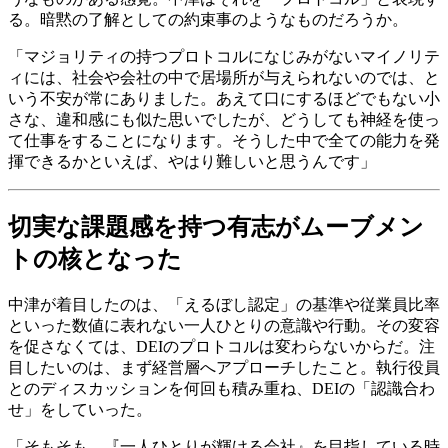
る。暗黙の了解としての約束事のようなものだろうか。
「マジョリティの持つプロトコルになじみがないマイノリテ
ィには、社会や会社の中で居場所が与えられないのでは、と
いう不安が常にありました。あえて口にするほどでもない小
さな、違和感にも似た思いでしたが、どうしても神経を使っ
て仕事をすることになります。そうした中で全ての能力を発
揮できるかといえば、やはり難しいと思うんです」
切実な課題感を持つ有志がムーブメン
トの核となった
中津が着目したのは、「えるぼし認定」の基準や従業員比率
といった数値に表れない一人ひとりの意識や行動。その変容
を促さなくては、DEIのプロトコルは変わらないからだ。注
目したいのは、まず経営層へアプローチしたこと。執行役員
とのディスカッションを何回も積み重ね、DEIの「認識合わ
せ」をしていった。
「そもそも、『一人ひとりが輝ける会社』を目指している時