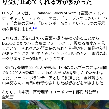
り受け止めてくれる方が多かった
DJNブースでは、「Rainbow Gallery of Word（言葉のレイン
ボーギャラリー）」をテーマに、「うップンすっきりペーパ
ー」「言葉の天秤」「レインボー名言」という、3つの展示
[3]
物を掲載しました
。
これらは、広告において言葉を扱う会社であることから、
LGBTQにまつわる言葉にフォーカスし、異なる角度から見
ることで、それぞれの語に秘められた希望や夢、偏見や差別
があることに気づいてもらおうという狙いのもと、電通の若
手クリエイターが制作したものです。
TRPには会期中66,949人が来場。DJNの展示ブースには3日間
で約2,200人が訪問し、これらの展示物を楽しんでいかれま
した。ブースにボランティアとして参加した、金城茜さん、
山本葵さんに当日の様子や参加した感想などを聞きました。
左から、山本葵、西野理子（コーポレート部門 総務部）、
金城茜