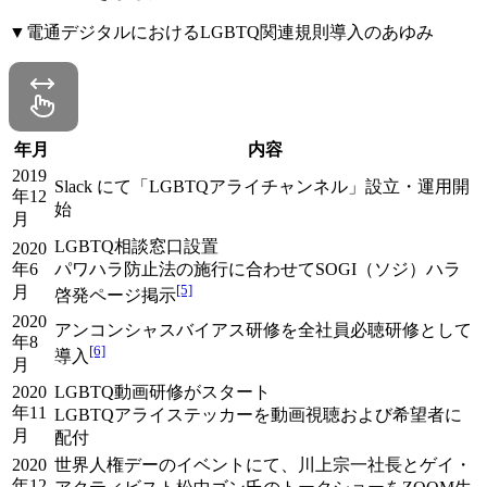
▼電通デジタルにおけるLGBTQ関連規則導入のあゆみ
年月
内容
2019
Slack にて「LGBTQアライチャンネル」設立・運用開
年12
始
月
LGBTQ相談窓口設置
2020
年6
パワハラ防止法の施行に合わせてSOGI（ソジ）ハラ
[5]
月
啓発ページ掲示
2020
アンコンシャスバイアス研修を全社員必聴研修として
年8
[6]
導入
月
2020
LGBTQ動画研修がスタート
年11
LGBTQアライステッカーを動画視聴および希望者に
月
配付
2020
世界人権デーのイベントにて、川上宗一社長とゲイ・
年12