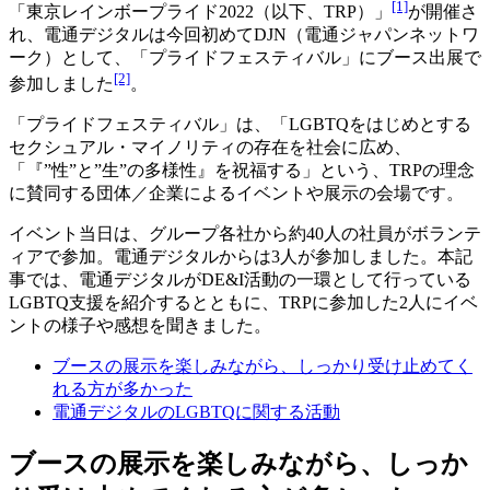
[1]
「東京レインボープライド2022（以下、TRP）」
が開催さ
れ、電通デジタルは今回初めてDJN（電通ジャパンネットワ
ーク）として、「プライドフェスティバル」にブース出展で
[2]
参加しました
。
「プライドフェスティバル」は、「LGBTQをはじめとする
セクシュアル・マイノリティの存在を社会に広め、
「『”性”と”生”の多様性』を祝福する」という、TRPの理念
に賛同する団体／企業によるイベントや展示の会場です。
イベント当日は、グループ各社から約40人の社員がボランテ
ィアで参加。電通デジタルからは3人が参加しました。本記
事では、電通デジタルがDE&I活動の一環として行っている
LGBTQ支援を紹介するとともに、TRPに参加した2人にイベ
ントの様子や感想を聞きました。
ブースの展示を楽しみながら、しっかり受け止めてく
れる方が多かった
電通デジタルのLGBTQに関する活動
ブースの展示を楽しみながら、しっか