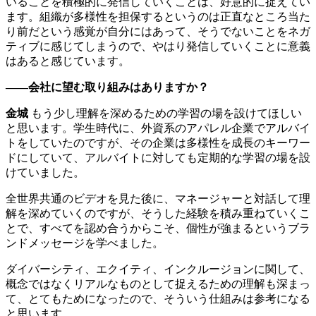
いることを積極的に発信していくことは、好意的に捉えてい
ます。組織が多様性を担保するというのは正直なところ当た
り前だという感覚が自分にはあって、そうでないことをネガ
ティブに感じてしまうので、やはり発信していくことに意義
はあると感じています。
――会社に望む取り組みはありますか？
金城
もう少し理解を深めるための学習の場を設けてほしい
と思います。学生時代に、外資系のアパレル企業でアルバイ
トをしていたのですが、その企業は多様性を成長のキーワー
ドにしていて、アルバイトに対しても定期的な学習の場を設
けていました。
全世界共通のビデオを見た後に、マネージャーと対話して理
解を深めていくのですが、そうした経験を積み重ねていくこ
とで、すべてを認め合うからこそ、個性が強まるというブラ
ンドメッセージを学べました。
ダイバーシティ、エクイティ、インクルージョンに関して、
概念ではなくリアルなものとして捉えるための理解も深まっ
て、とてもためになったので、そういう仕組みは参考になる
と思います。