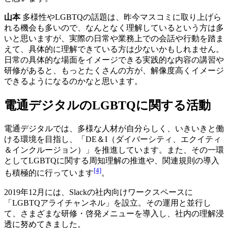
山本
多様性やLGBTQの話題は、昨今マスコミに取り上げら
れる機会も多いので、なんとなく理解しているという方は多
いと思いますが、実際の日常や業務上での会話や行動を踏ま
えて、具体的に理解できている方は少ないかもしれません。
日常の具体的な場面をイメージできる実践的な内容の講習や
研修があると、もっとたくさんの方が、解像度高くイメージ
できるようになるのかなと思います。
電通デジタルのLGBTQに関する活動
電通デジタルでは、多様な人材が自分らしく、いきいきと働
ける環境を目指し、「DE＆I（ダイバーシティ、エクイティ
＆インクルージョン）」を推進しています。また、その一環
としてLGBTQに関する周知理解の推進や、関連規則の導入
[4]
も積極的に行っています
。
2019年12月には、Slackの社内向けワークスペースに
「LGBTQアライチャンネル」を設立。その運用と並行し
て、さまざまな研修・啓発メニューを導入し、社内の理解浸
透に努めてきました。