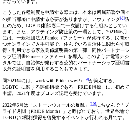
になっています。
こうした各種制度を申請する際には、本来は所属部署や個々
[8]
の担当部署に申請する必要がありますが、アウティング
防
止のため、LGBTQ相談窓口で一次請けする仕組みとしてい
ます。また、アウティング防止策の一環として、2021年6月
には、一般社団法人Famiee（ファミー）が発行する、民間か
つオンラインで入手可能で、住んでいる自治体に関わらず取
得・利用できる家族関係証明書の第一弾「同性パートナーシ
ップ証明書Famiee（ファミー）を導入。このように電通デジ
タルでは、自治体が発行する公的なパートナーシップ証明書
以外の証明書を利用することもできます。
[9]
同2021年には、work with Pride（wwP）
が策定する、
LGBTQ+に関する評価指標である「PRIDE指標」に、初めて
申請。2021年度はブロンズ認定を受けています。
[10]
2022年6月は「ストーンウォールの反乱」
にちなんで「プ
ライド月間（PRIDE Month）」と呼ばれており、世界各地で
LGBTQの権利獲得を啓発するイベントが行われる月です。