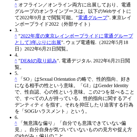
^
オフライン／オンライン両方に出展しており、電通
グループのオンラインブースは、以下のWebサイトに
て2022年9月まで閲覧可能。"
電通グループ
". 東京レイ
ンボープライド2022（外部サイト）
3.
^
"
2022年度の東京レインボープライドに電通グループ
として3年ぶりに出展
". ウェブ電通報.（2022年5月18
日）2022年6月21日閲覧。
4.
^
"
DE&Iの取り組み
". 電通デジタル. 2022年6月21日閲
覧。
5.
^
「SO」はSexual Orientation の略で、性的指向、好き
になる相手の性という意味。「GI」はGender Identity
で、性自認、心の性という意味。この2つを並べること
で、すべての人が持っている、性的指向に関するアイ
デンティティ を指す。それを抑圧したり迫害する行為
を「SOGIハラスメント」という。
6.
^
「無意識な偏り」「自分でも意識できていない偏
見」。自分自身が気づいていないものの見方や捉え方
のゆがみ・偏りのこと。