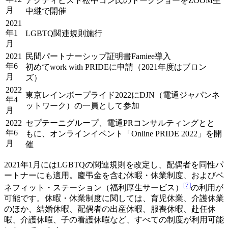
アクティビスト松中ゴン氏のトークショーをZOOM生
月
中継で開催
2021
年1
LGBTQ関連規則施行
月
2021
民間パートナーシップ証明書Famiee導入
年6
初めてwork with PRIDEに申請（2021年度はブロン
月
ズ）
2022
東京レインボープライド2022にDJN（電通ジャパンネ
年4
ットワーク）の一員として参加
月
2022
セプテーニグループ、電通PRコンサルティングとと
年6
もに、オンラインイベント「Online PRIDE 2022」を開
月
催
2021年1月にはLGBTQの関連規則を改定し、配偶者を同性パ
ートナーにも適用。慶弔金を含む休暇・休業制度、およびベ
[7]
ネフィット・ステーション（福利厚生サービス）
の利用が
可能です。休暇・休業制度に関しては、育児休業、介護休業
のほか、結婚休暇、配偶者の出産休暇、服喪休暇、赴任休
暇、介護休暇、子の看護休暇など、すべての制度が利用可能