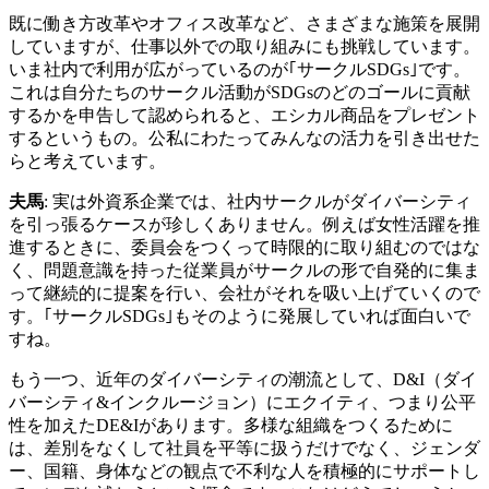
既に働き方改革やオフィス改革など、さまざまな施策を展開
していますが、仕事以外での取り組みにも挑戦しています。
いま社内で利用が広がっているのが｢サークルSDGs｣です。
これは自分たちのサークル活動がSDGsのどのゴールに貢献
するかを申告して認められると、エシカル商品をプレゼント
するというもの。公私にわたってみんなの活力を引き出せた
らと考えています。
夫馬
: 実は外資系企業では、社内サークルがダイバーシティ
を引っ張るケースが珍しくありません。例えば女性活躍を推
進するときに、委員会をつくって時限的に取り組むのではな
く、問題意識を持った従業員がサークルの形で自発的に集ま
って継続的に提案を行い、会社がそれを吸い上げていくので
す。｢サークルSDGs｣もそのように発展していれば面白いで
すね。
もう一つ、近年のダイバーシティの潮流として、D&I（ダイ
バーシティ&インクルージョン）にエクイティ、つまり公平
性を加えたDE&Iがあります。多様な組織をつくるために
は、差別をなくして社員を平等に扱うだけでなく、ジェンダ
ー、国籍、身体などの観点で不利な人を積極的にサポートし