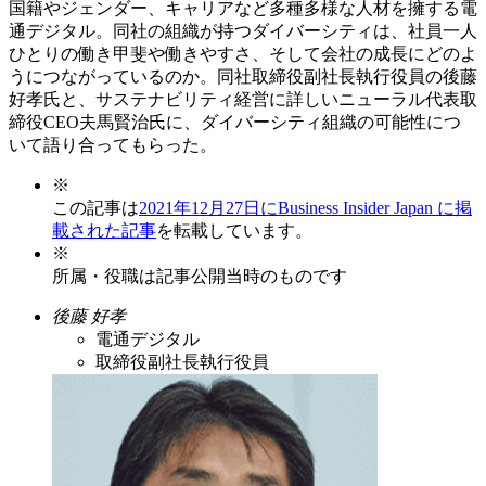
国籍やジェンダー、キャリアなど多種多様な人材を擁する電
通デジタル。同社の組織が持つダイバーシティは、社員一人
ひとりの働き甲斐や働きやすさ、そして会社の成長にどのよ
うにつながっているのか。同社取締役副社長執行役員の後藤
好孝氏と、サステナビリティ経営に詳しいニューラル代表取
締役CEO夫馬賢治氏に、ダイバーシティ組織の可能性につ
いて語り合ってもらった。
※
この記事は
2021年12月27日にBusiness Insider Japan に掲
載された記事
を転載しています。
※
所属・役職は記事公開当時のものです
後藤 好孝
電通デジタル
取締役副社長執行役員