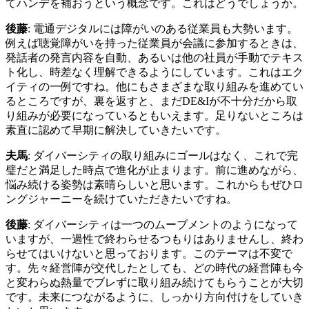
てハンデを補おうという概念です。これはどうでしょうか。
後藤
: 電通デジタルには障がいのある従業員も大勢います。
例えば聴覚障がいを持った従業員が会議に参加するときは、
発話者の発言内容を自動、あるいは他の社員が手動でテキス
ト化し、時差なく理解できるようにしています。これはエク
イティの一例ですね。他にもさまざまな取り組みを進めてい
るところですが、裏を返すと、まだDE&Iが不十分だから取
り組みが必要になっているともいえます。足りないところは
素直に認めて早期に解決していきたいです。
夫馬
: ダイバーシティの取り組みにゴールはなく、これで完
璧だと満足した時点で進化が止まります。前に進めながら、
悩み続ける姿勢は素晴らしいと思います。これからもぜひロ
ングジャーニーを続けていただきたいですね。
後藤
: ダイバーシティは一つのムーブメントのようになって
いますが、一過性で終わらせるつもりはありませんし、終わ
らせてはいけないと思っております。このテーマは不変で
す。先々経営陣が交代したとしても、どの時代の経営陣も今
と変わらぬ熱量でブレずに取り組み続けてもらうことが大切
です。未来につながるように、しっかり方向付けをしていき