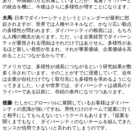
あり、外国籍の方も所属していましたが、電通アイソバーと
の統合を機に、今後はさらに多様性が増すことになります。
夫馬
: 日本でダイバーシティというとジェンダーが最初に想
起されますが、世界では人種やスキルなど、かなり広い観点
の多様性が問われます。ダイバーシティの根底には、もちろ
ん人権の概念があります。ただ、いま企業経営でダイバーシ
ティが重視される理由はそれだけではありせん。多様性があ
るほど新しい発想が生まれ、それが事業価値、企業価値を高
めることにつながるからです。
アメリカでは、多様性が成長につながるという研究結果が数
多く示されています。そのことがすでに浸透していて、近年
は企業が自社だけでなく取引先にも多様性を求めるようにな
ってきました。いまや世界では、ダイバーシティは成長のド
ライバーである以前に、存続の条件になりつつあります。
後藤
: たしかにグローバルに展開しているお客様はダイバー
シティの意識が強いですね。男性だけのチームで提案に行く
と相手にしてもらえないというケースもあります。｢提案を
聞くまでもなく、ダイバーシティのないチームを組んできた
センスが信用できない｣と言われてしまうのです。