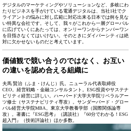
デジタルのマーケティングやソリューションなど、多岐にわ
たりビジネスを手がけている電通デジタルは、当社1社でク
ライアントの悩みに対し広範に対応出来る日本では例を見な
い特異な会社です。そして、我々がこれから一層グローバル
に広げていくにあたっては、オンリーワンからナンバーワン
を目指さなくてはいけない。そのときにダイバーシティは絶
対に欠かせないものだと考えています。
価値観で競い合うのではなく、お互い
の違いを認め合える組織に
夫馬 賢治（ふま・けんじ）氏。ニューラル代表取締役
CEO。経営戦略・金融コンサルタント。ESG投資やサステナ
ビリティ経営に詳しい。ハーバード大学大学院リベラルアー
ツ修士（サステナビリティ専攻）。サンダーバード・グロー
バル経営大学院MBA。東京大学教養学部（国際関係論専
攻）。著書に『ESG思考』（講談社）『60分でわかる！ESG
超入門』（技術評論社）ほか多数。