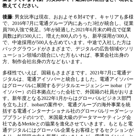
教えてください。
後藤
: 男女比率は現在、おおよそ６対4です。キャリアも多様
で、2016年7月に電通グループ内にあった3社が統合し、従業
員700人強で発足。5年が経過した2021年6月末の時点で従業
員数は約1500人に。増えた800人のうち、新卒採用が300人
で、中途採用が500人を占めています。中途で入社した方は
バックグラウンドがさまざまで、デジタルの広告領域やソリ
ューション領域の競合にいた方もいれば、事業会社出身の
方、制作会社出身の方などもいます。
多様性でいえば、国籍もさまざまです。2021年7月に電通デ
ジタルは、電通アイソバーと統合しました。電通アイソバー
はグローバルに展開するデジタルエージェンシー isobar（ア
イソバー）の日本拠点だった会社で、外国籍の社員がおりま
す。新年度となる2022年1月からはグローバルビジネス部門
を立ち上げ、isobarの案件や、電通グループの海外事業を統
括する電通インターナショナル社のグローバルリーダーシッ
プブランドの1つで、米国最大級のデータマーケティング会
社であるMerkleとの協業を進化させていきます。もともと電
通デジタルにはグローバル企業をお客様とするセクションが