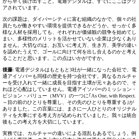
から早く抜け出すこと。電通デジタルは、すでにここはクリ
アされています。
次の課題は、ダイバーシティに富む組織のなかで、個々の社
員たちが働きやすい環境を提供できるかどうか。せっかく多
様な人材を採用しても、それぞれが価値観の競争を始めてし
まい、多様性のメリットを活かせていない企業は少なくあり
ません。大切なのは、お互いに考え方、生き方、美学の違い
を認めたうえで、ゴールに向けて何を出し合えるのかと考え
ることだと思います。この点はいかがですか。
後藤
: 電通デジタルはもともと3社が一緒になった会社で、電
通アイソバーも同様の歴史を持つ会社です。異なるカルチャ
ーを受け入れて一緒に成長を目指す土壌が元々あるので、そ
れほど心配はしていません。電通アイソバーのミッション・
ビジョン・バリュー（MVV）の一つに｢As One, with Respect.
～目の前のひとりを尊重し、その先のひとりを尊重する｣が
ありました。この言葉には、まさに一人ひとりのオリジナル
ティを大事にする考え方が込められていました。我々は統合
後もこの考え方を大切にしています。
実務では、カルチャーの違いによる混乱もあるでしょう。例