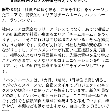
――８階の社内フロアの特徴を教えてください。
飯野
8階は「社員の多様な動き、共感を生む」をイメージし
たフロアで、特徴的なエリアはチームホーム、ハックルー
ム、ラウンジです。
社内フロアは完全なフリーアドレスではなく、あえて領域ご
との組織単位で社員が集まるエリア「チームホーム」をつく
りました。「そこに行けば同じ領域の人がいる」そんな拠点
のような場所です。拠点があれば、出社した時の安心感につ
ながりますし、チームメンバーがお互いに直接顔を見て話
し、相手の人となりや雰囲気を感じ、先輩の背中を見て学ぶ
ことができます。そんなリアルコミュニケーションを行うエ
リア、お互いの所作を観察するエリアをイメージしていま
す。
「ハックルーム」は、1カ月、1週間、1日単位で貸し切るこ
とができるスペースで、合宿スタイルでプロジェクトのキッ
クオフや顔合わせに使うことを想定しています。新入社員な
どの新しいメンバーが加わった時には、ここで1日一緒に過
ごすだけでも信頼関係の醸成に寄与すると考えています。椅
子や机、本棚なども動かせますから、自由に使ってほしいで