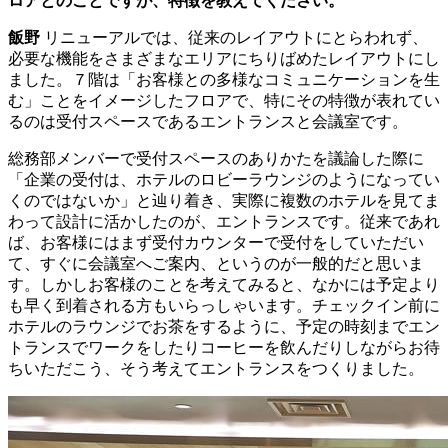
ロアとのことですが、特徴を教えてください。
飯野
リニューアルでは、従来のレイアウトにとらわれず、
必要な機能をさまざまなエリアにちりばめたレイアウトにし
ました。７階は「お客様との多様なコミュニケーションを生
む」ことをイメージしたフロアで、特にその特徴が表れてい
るのは受付スペースであるエントランスと会議室です。
総務部メンバーで受付スペースのありかたを議論した際に
「企業の受付は、ホテルのロビーラウンジのようになってい
くのではないか」と辿り着き、実際に複数のホテルを見てま
わって設計に活かしたのが、エントランスです。従来であれ
ば、お客様にはまず受付カウンターで受付をしていただい
て、すぐに会議室へご案内、というのが一般的だと思いま
す。しかしお客様のことを考えてみると、なかには予定より
も早く到着される方もいらっしゃいます。チェックイン前に
ホテルのラウンジでお茶をするように、予定の時刻までエン
トランスでワークをしたりコーヒーを飲んだりしながらお待
ちいただこう、そう考えてエントランスをつくりました。