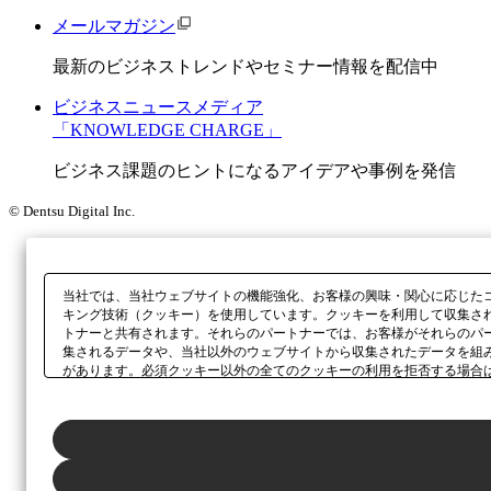
メールマガジン
最新のビジネストレンドやセミナー情報を配信中
ビジネスニュースメディア
「KNOWLEDGE CHARGE」
ビジネス課題のヒントになるアイデアや事例を発信
© Dentsu Digital Inc.
当社では、当社ウェブサイトの機能強化、お客様の興味・関心に応じた
キング技術（クッキー）を使用しています。クッキーを利用して収集さ
トナーと共有されます。それらのパートナーでは、お客様がそれらのパ
集されるデータや、当社以外のウェブサイトから収集されたデータを組
があります。必須クッキー以外の全てのクッキーの利用を拒否する場合
ックしてください。利用目的ごとに同意・拒否を選択する場合は、
「プ
ボタン、当社の
プライバシーポリシー
、または本ウェブサイトのフッタ