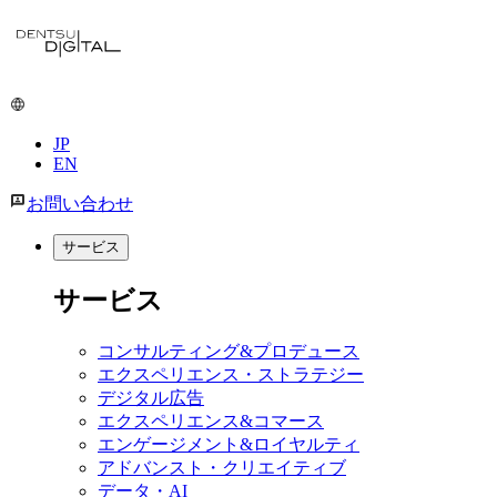
メ
イ
ン
コ
ン
JP
テ
EN
ン
ツ
お問い合わせ
に
移
サービス
動
サービス
コンサルティング&プロデュース
エクスペリエンス・ストラテジー
デジタル広告
エクスペリエンス&コマース
エンゲージメント&ロイヤルティ
アドバンスト・クリエイティブ
データ・AI