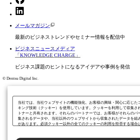
メールマガジン
最新のビジネストレンドやセミナー情報を配信中
ビジネスニュースメディア
「KNOWLEDGE CHARGE」
ビジネス課題のヒントになるアイデアや事例を発信
© Dentsu Digital Inc.
当社では、当社ウェブサイトの機能強化、お客様の興味・関心に応じた
キング技術（クッキー）を使用しています。クッキーを利用して収集さ
トナーと共有されます。それらのパートナーでは、お客様がそれらのパ
集されるデータや、当社以外のウェブサイトから収集されたデータを組
があります。必須クッキー以外の全てのクッキーの利用を拒否する場合
ックしてください。利用目的ごとに同意・拒否を選択する場合は、
「プ
ボタン、当社の
プライバシーポリシー
、または本ウェブサイトのフッタ