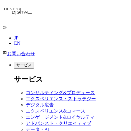
メ
イ
ン
コ
ン
JP
テ
EN
ン
ツ
お問い合わせ
に
移
サービス
動
サービス
コンサルティング&プロデュース
エクスペリエンス・ストラテジー
デジタル広告
エクスペリエンス&コマース
エンゲージメント&ロイヤルティ
アドバンスト・クリエイティブ
データ・AI