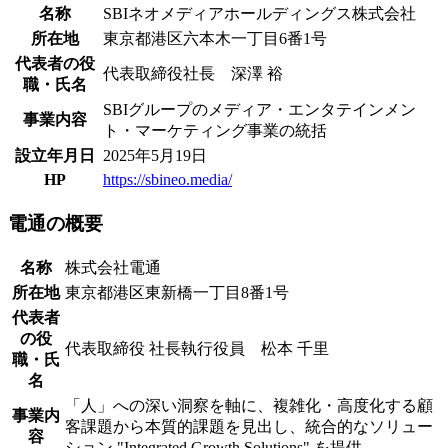
名称
SBIネオメディアホールディングス株式会社
所在地
東京都港区六本木一丁目6番1号
代表者の役
代表取締役社長 深澤 裕
職・氏名
SBIグループのメディア・エンタテインメン
事業内容
ト・マーケティング事業の統括
設立年月日
2025年5月19日
HP
https://sbineo.media/
電通の概要
名称
株式会社電通
所在地
東京都港区東新橋一丁目8番1号
代表者
の役
代表取締役 社長執行役員 松本 千里
職・氏
名
「人」への深い洞察を軸に、複雑化・高度化する顧
事業内
客課題から本質的課題を見出し、統合的なソリュー
容
ション "Integrated Growth Solutions" を提供