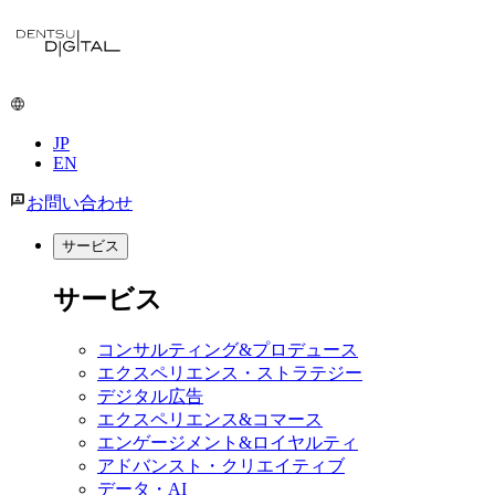
メ
イ
ン
コ
ン
JP
テ
EN
ン
ツ
お問い合わせ
に
移
サービス
動
サービス
コンサルティング&プロデュース
エクスペリエンス・ストラテジー
デジタル広告
エクスペリエンス&コマース
エンゲージメント&ロイヤルティ
アドバンスト・クリエイティブ
データ・AI