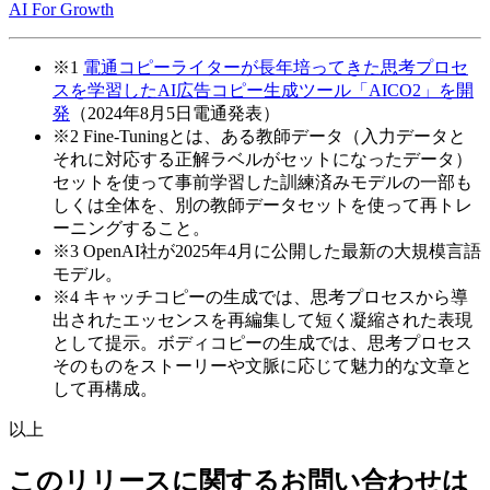
AI For Growth
※1
電通コピーライターが長年培ってきた思考プロセ
スを学習したAI広告コピー生成ツール「AICO2」を開
発
（2024年8月5日電通発表）
※2
Fine-Tuningとは、ある教師データ（入力データと
それに対応する正解ラベルがセットになったデータ）
セットを使って事前学習した訓練済みモデルの一部も
しくは全体を、別の教師データセットを使って再トレ
ーニングすること。
※3
OpenAI社が2025年4月に公開した最新の大規模言語
モデル。
※4
キャッチコピーの生成では、思考プロセスから導
出されたエッセンスを再編集して短く凝縮された表現
として提示。ボディコピーの生成では、思考プロセス
そのものをストーリーや文脈に応じて魅力的な文章と
して再構成。
以上
このリリースに関するお問い合わせは