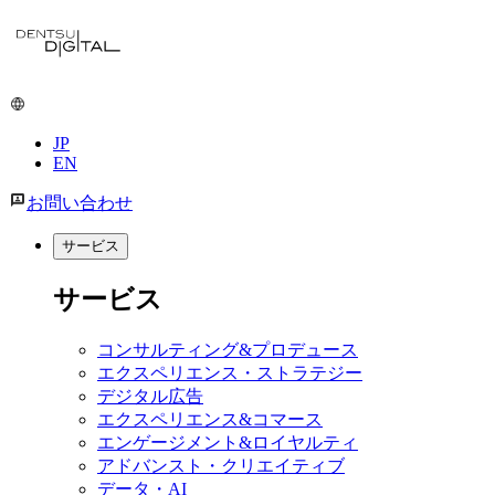
メ
イ
ン
コ
ン
JP
テ
EN
ン
ツ
お問い合わせ
に
移
サービス
動
サービス
コンサルティング&プロデュース
エクスペリエンス・ストラテジー
デジタル広告
エクスペリエンス&コマース
エンゲージメント&ロイヤルティ
アドバンスト・クリエイティブ
データ・AI