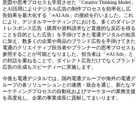
意図や思考プロセスも学習させた「Creative Thinking Model」
とAI活用によりデジタル広告の制作プロセスを効率化し広
告効果を最大化する「∞AI Ads」の接続を行いました。これ
により、デジタルマーケティングにおける、多くのダイレク
トレスポンス広告（購買や資料請求など直接的な反応を得る
ことを目的とした広告）を手掛けてきた電通デジタルの知見
に加え、数多くの企業や商品のブランド広告を手掛けてきた
電通のクリエイティブ担当者やプランナーの思考プロセスも
参照することが可能となりました。担当者は「∞AI Ads」と
の対話を重ねることで、ダイレクト広告だけでなくブランド
広告の生成もスピーディーに実施します。
今後も電通デジタルでは、国内電通グループや海外の電通グ
ループの各ソリューションとの連携・統合を通じ、新たなマ
ーケティングプロセスの自動化およびマーケターの業務支援
を高度化し、企業の事業成長に貢献してまいります。