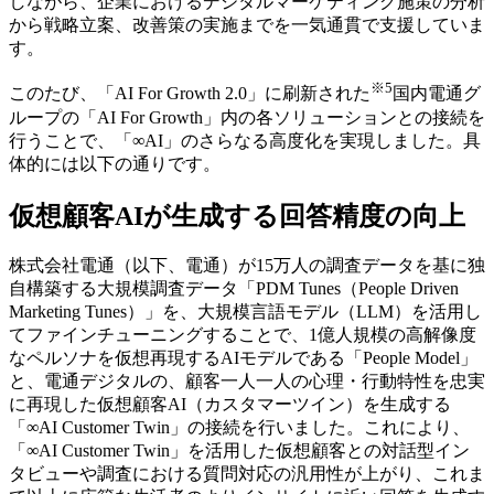
しながら、企業におけるデジタルマーケティング施策の分析
から戦略立案、改善策の実施までを一気通貫で支援していま
す。
※5
このたび、「AI For Growth 2.0」に刷新された
国内電通グ
ループの「AI For Growth」内の各ソリューションとの接続を
行うことで、「∞AI」のさらなる高度化を実現しました。具
体的には以下の通りです。
仮想顧客AIが生成する回答精度の向上
株式会社電通（以下、電通）が15万人の調査データを基に独
自構築する大規模調査データ「PDM Tunes（People Driven
Marketing Tunes）」を、大規模言語モデル（LLM）を活用し
てファインチューニングすることで、1億人規模の高解像度
なペルソナを仮想再現するAIモデルである「People Model」
と、電通デジタルの、顧客一人一人の心理・行動特性を忠実
に再現した仮想顧客AI（カスタマーツイン）を生成する
「∞AI Customer Twin」の接続を行いました。これにより、
「∞AI Customer Twin」を活用した仮想顧客との対話型イン
タビューや調査における質問対応の汎用性が上がり、これま