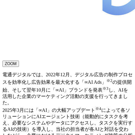
ZOOM
電通デジタルでは、2022年12月、デジタル広告の制作プロセ
※2
スを効率化し広告効果を最大化する「∞AI Ads」
の提供開
※3
始、そして翌年10月に「∞AI」ブランドを発表
し、AIを
活用した企業のマーケティング活動の支援を行ってきまし
た。
※4
2025年3月には「∞AI」の大幅アップデート
によって各ソ
リューションにAIエージェント技術（能動的にタスクを考
え、必要なシステムやデータにアクセスし、タスクを実行す
るAIの技術）を導入し、当社の担当者が各AIと対話を交わ