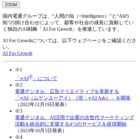
ZOOM
国内電通グループは、“人間の知（=Intelligence）”と“AIの
知”の掛け合わせによって、顧客や社会の成長に貢献してい
く独自のAI戦略「AI For Growth」を推進しています。
AI For Growthについては、以下ウェブページをご確認くださ
い。
AI For Growth
※1
🄬
「∞AI
」について
※2
電通デジタル、広告クリエイティブを革新する
「∞AI（ムゲンエーアイ）（現：∞AI Ads）」を開発
（2022年12月19日発表）
※3
電通デジタル、AI活用で企業の次世代マーケティング
活動を統合的に支援する4つのサービスを提供開始
（2023年10月5日発表）
※4