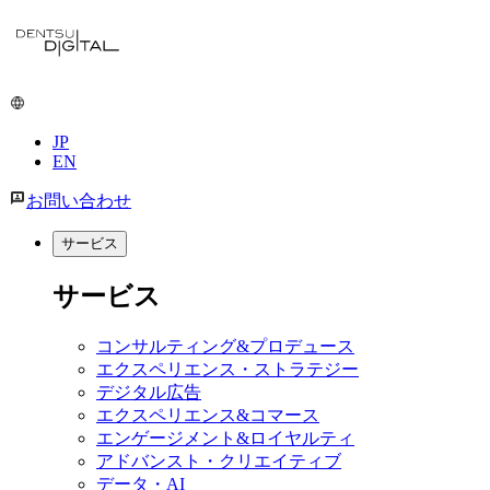
メ
イ
ン
コ
ン
JP
テ
EN
ン
ツ
お問い合わせ
に
移
サービス
動
サービス
コンサルティング&プロデュース
エクスペリエンス・ストラテジー
デジタル広告
エクスペリエンス&コマース
エンゲージメント&ロイヤルティ
アドバンスト・クリエイティブ
データ・AI