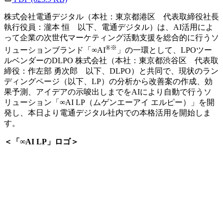
株式会社電通デジタル（本社：東京都港区 代表取締役社長
執行役員：瀧本 恒 以下、電通デジタル）は、AI活用によ
って企業の次世代マーケティング活動支援を総合的に行うソ
®※
リューションブランド「∞AI
」の一環として、LPOツー
ルベンダーのDLPO 株式会社（本社：東京都渋谷区 代表取
締役：作左部 勇次郎 以下、DLPO）と共同で、現状のラン
ディングページ（以下、LP）の分析から改善案の作成、効
果予測、アイデアの示唆出しまでをAIにより自動で行うソ
リューション「∞AI LP（ムゲンエーアイ エルピー）」を開
発し、本日より電通デジタル社内での本格活用を開始しま
す。
＜「∞AI LP」ロゴ＞