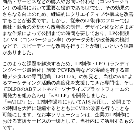
商品・サービスなどの購入やお問い合わせ（コンバージョ
ン）の獲得において重要な役割であるLPでは、その効果の
さらなる向上のため、継続的にクリエイティブや構成を改善
することが必要です。しかし、従来のLP制作のフローでは
自社・競合の分析から改善案の制作、デザイン化などさまざ
まな作業によって公開までの時間を要しており、LP公開後
もCVR（コンバージョン率）のデータ分析や改善案の検討
などで、スピーディーな改善を行うことが難しいという課題
がありました。
このような課題を解決するため、LP制作・LPO（ランディ
ングページ最適化）施策でCVR改善などの実績を有する電
通デジタルの専門組織「LPO Lab」の知見と、当社のAIによ
るマーケティング活動の高度化を支援してきた専門性、そし
てDLPOのABテストやパーソナライズプラットフォームの
開発力を組み合わせ「∞AI LP」を開発しました。
「∞AI LP」は、LP制作過程においてAIを活用し、公開まで
の時間を大幅に短縮するとともにCVRの改善を行うことを
可能にします。なお本ソリューションは、企業のLP制作に
おける支援サービスの一環として、当社内にて活用するもの
です。