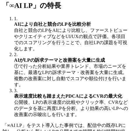
「∞AI LP」の特長
1.
AIにより自社と競合のLPを比較分析
自社と競合のLPをAIにより比較し、ファーストビュー
やクリエイティブなどをUI/UXの観点で評価。各項目
でのスコアリングを行うことで、自社LPの課題を可視
化します。
2.
AIがLPの訴求テーマと改善案を大量に生成
①で行った分析結果や業界トレンド、市場のニーズを
基に、最適なLPの訴求テーマ・改善案を大量に生成。
複数の改善案に対し自動でスコアや順位付けを行いま
す。
3.
表示速度比較も踏まえたPDCAによるCVRの最大化
公開後、LPの表示速度の比較やクリック率、CVRなど
のデータを基に再度LPを分析。より効果の高いLPへの
改善案の示唆出しを行います。
「∞AI LP」をテスト導入した事例では、配信中の既存LPに