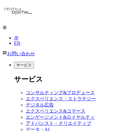
メ
イ
ン
コ
ン
JP
テ
EN
ン
ツ
お問い合わせ
に
移
サービス
動
サービス
コンサルティング&プロデュース
エクスペリエンス・ストラテジー
デジタル広告
エクスペリエンス&コマース
エンゲージメント&ロイヤルティ
アドバンスト・クリエイティブ
データ・AI