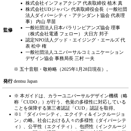
株式会社インフォアクシア 代表取締役 植木 真
株式会社UDジャパン 代表取締役会長（一般社団
法人ダイバーシティ・アテンダント協会 代表理
事） 内山 早苗
一般社団法人日本パラリンピアンズ協会 理事
監修
（株式会社電通 フェロー） 大日方 邦子
認定NPO法人グッド・エイジング・エールズ 代
表 松中 権
一般社団法人ユニバーサルコミュニケーション
デザイン協会 事務局長 三村 一夫
※
五十音順・敬称略（2025年1月28日現在）。
発行
dentsu Japan
※
本ガイドは、カラーユニバーサルデザイン機構（略
称「CUDO」）が行う、色覚の多様性に対応している
ことを保障する第三者認証「CUD」認証を取得。
※1
「ダイバーシティ、エクイティ＆インクルージョ
ン」の略。社会における人々の多様性（ダイバーシテ
ィ）、公平性（エクイティ）、包摂性（インクルージ