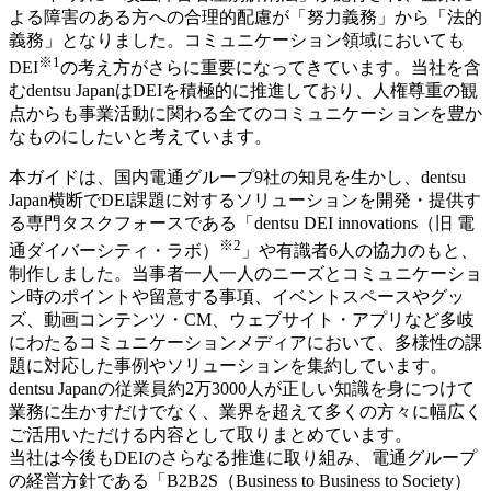
よる障害のある方への合理的配慮が「努力義務」から「法的
義務」となりました。コミュニケーション領域においても
※1
DEI
の考え方がさらに重要になってきています。当社を含
むdentsu JapanはDEIを積極的に推進しており、人権尊重の観
点からも事業活動に関わる全てのコミュニケーションを豊か
なものにしたいと考えています。
本ガイドは、国内電通グループ9社の知見を生かし、dentsu
Japan横断でDEI課題に対するソリューションを開発・提供す
る専門タスクフォースである「dentsu DEI innovations（旧 電
※2
通ダイバーシティ・ラボ）
」や有識者6人の協力のもと、
制作しました。当事者一人一人のニーズとコミュニケーショ
ン時のポイントや留意する事項、イベントスペースやグッ
ズ、動画コンテンツ・CM、ウェブサイト・アプリなど多岐
にわたるコミュニケーションメディアにおいて、多様性の課
題に対応した事例やソリューションを集約しています。
dentsu Japanの従業員約2万3000人が正しい知識を身につけて
業務に生かすだけでなく、業界を超えて多くの方々に幅広く
ご活用いただける内容として取りまとめています。
当社は今後もDEIのさらなる推進に取り組み、電通グループ
の経営方針である「B2B2S（Business to Business to Society）