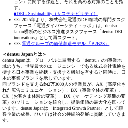
ョン）に関する課題と、それを高める対策のことを指
す。
■DEI - Sustainability（サステナビリティ）
※2
2025年より、株式会社電通のDEI領域の専門タスク
フォース「電通ダイバーシティ・ラボ」は、dentsu
Japan横断のビジネス推進タスクフォース「dentsu DEI
innovations」として再スタート。
※3
電通グループの価値創造モデル 「B2B2S」
＜dentsu Japanとは＞
dentsu Japanは、グローバルに展開する「dentsu」の4事業地
域のうち、世界最大のエージェンシーである株式会社電通を
擁する日本事業を統括・支援する機能を有すると同時に、日
本の事業ブランドを示しています。
同ブランドを支える約2万3000人の従業員が、AX（高度化さ
れた広告コミュニケーション）、BX（事業全体の変革）、
CX（お客さま体験の変革）、DX（マーケティング基盤の変
革）のソリューションを統合し、提供価値の最大化を図って
います。dentsu Japanは「Integrated Growth Partner」として顧
客企業の成長、ひいては社会の持続的発展に貢献していきま
す。