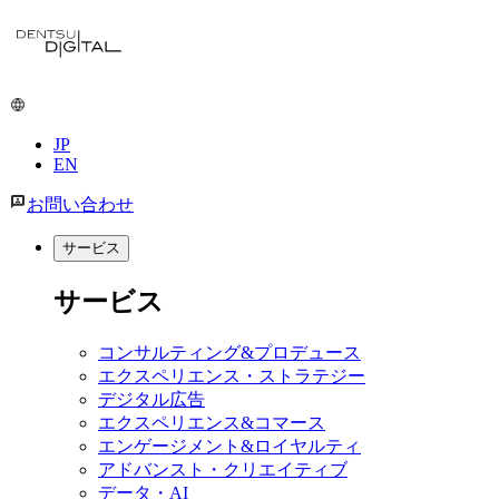
メ
イ
ン
コ
ン
JP
テ
EN
ン
ツ
お問い合わせ
に
移
サービス
動
サービス
コンサルティング&プロデュース
エクスペリエンス・ストラテジー
デジタル広告
エクスペリエンス&コマース
エンゲージメント&ロイヤルティ
アドバンスト・クリエイティブ
データ・AI