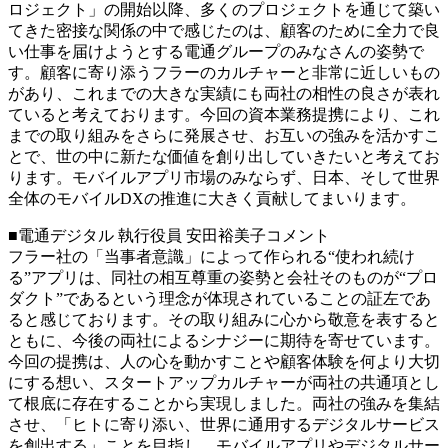
ロジェクト」の開始以降、多くのプロジェクトを通じて築い
てきた密接な関係の中で感じたのは、顧客のために全力で良
い仕事を届けようとする電通グループのみなさんの姿勢で
す。顧客に寄り添うフラーのカルチャーと非常に近しいもの
があり、これまでの大きな実績にも両社の相性の良さが表れ
ていると考えております。今回の資本業務提携により、これ
までの取り組みをさらに発展させ、お互いの強みを活かすこ
とで、世の中に新たな価値を創り出していきたいと考えてお
ります。モバイルアプリ市場のみならず、日本、そして世界
全体のモバイルDXの推進に大きく貢献してまいります。
■電通デジタル 執行役員 安田裕美子コメント
フラー社の「当事者意識」によって作られる“使われ続け
る”アプリは、同社の相互尊重の姿勢と会社そのものが“プロ
ダクト”であるという理念が体現されていることの証左であ
ると感じております。その取り組みに心から敬意を表すると
ともに、今後の両社によるシナジーに期待を寄せています。
今回の提携は、人の心を動かすことや顧客体験を何より大切
にする想い、スタートアップカルチャーが両社の共通項とし
て根底に存在することから実現しました。両社の強みを集結
させ、「ヒトに寄り添い、世界に通用するデジタルサービス
を創出する」ことを目指し、モバイルアプリやデジタルサー