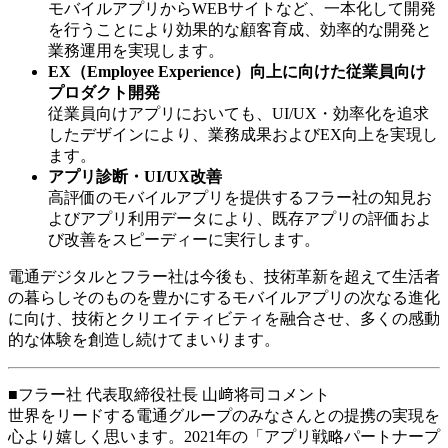
モバイルアプリからWEBサイトなど、一本化して開発
を行うことにより効果的な顧客育成、効率的な開発と
業務運用を実現します。
EX（Employee Experience）向上に向けた従業員向け
プロダクト開発
従業員向けアプリにおいても、UI/UX・効率化を追求
したデザインにより、業務成果およびEX向上を実現し
ます。
アプリ診断・UI/UX改善
高評価のモバイルアプリを提供するフラー社の知見お
よびアプリ利用データにより、既存アプリの評価およ
び改善をスピーディーに実行します。
電通デジタルとフラー社は今後も、技術革新を超えて生活者
の暮らしそのものを豊かにするモバイルアプリの次なる進化
に向け、技術とクリエイティビティを融合させ、多くの感動
的な体験を創造し続けてまいります。
■フラー社 代表取締役社長 山﨑将司コメント
世界をリードする電通グループのみなさんとの提携の実現を
心より嬉しく思います。2021年の「アプリ戦略パートナープ