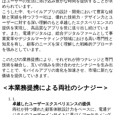
はユーザーの生活に溶け込み豊かな時間を提供することが求
められています。
こうした中、モバイルアプリの設計・開発において豊富な経
験と実績を持つフラー社は、優れた技術力・デザイン力とユ
ーザーに対する深い理解のもと卓越したエクスペリエンスの
提供を実現し、高品質なアプリを世に送り出し続けていま
す。また、電通デジタルは、総合デジタルファームとして事
業変革やデジタルマーケティング領域における高い専門性と
知見を有し、顧客のニーズを深く理解した戦略的アプローチ
を強みとしています。
このたびの業務提携により、それぞれが持つナレッジと専門
技術を融合し、互いの強みを掛け合わせたシナジーを生み出
すことで、モバイルアプリの進化を加速させ、市場に新たな
価値を提供していきます。
＜本業務提携による両社のシナジー＞
1.
卓越したユーザーエクスペリエンスの提供
両社が持つ優れた顧客体験設計力をベースに、電通デ
ジタルのユーザーインサイトに基づくマーケティング