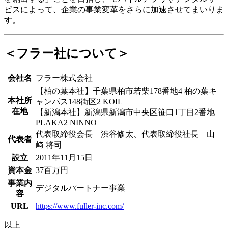
ビスによって、企業の事業変革をさらに加速させてまいりま
す。
＜フラー社について＞
会社名
フラー株式会社
【柏の葉本社】千葉県柏市若柴178番地4 柏の葉キ
本社所
ャンパス148街区2 KOIL
在地
【新潟本社】新潟県新潟市中央区笹口1丁目2番地
PLAKA2 NINNO
代表取締役会長 渋谷修太、代表取締役社長 山
代表者
﨑 将司
設立
2011年11月15日
資本金
37百万円
事業内
デジタルパートナー事業
容
URL
https://www.fuller-inc.com/
以上