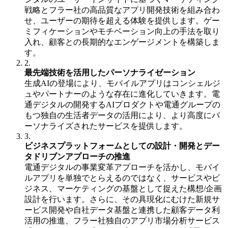
戦略とフラー社の高品質なアプリ開発技術を組み合わ
せ、ユーザーの期待を超える体験を提供します。ゲー
ミフィケーションやモチベーション向上の手法を取り
入れ、顧客との長期的なエンゲージメントを構築しま
す。
2.
最先端技術を活用したパーソナライゼーション
生成AIの登場により、モバイルアプリはコンシェルジ
ュやパートナーのような存在に進化していきます。電
通デジタルの開発するAIプロダクトや電通グループの
もつ独自の生活者データの活用により、より高度にパ
ーソナライズされたサービスを提供します。
3.
ビジネスプラットフォームとしての設計・開発とデー
タドリブンアプローチの推進
電通デジタルの事業変革アプローチを活かし、モバイ
ルアプリを単独でとらえるのではなく、サービスやビ
ジネス、マーケティングの基盤として捉えた構想/企画
設計を行います。さらに、その具現化にむけた新規サ
ービス開発や自社データ基盤と連携した顧客データ利
活用の推進、フラー社独自のアプリ市場分析サービス