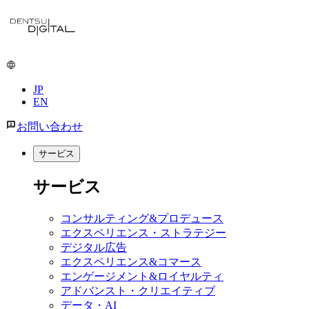
メ
イ
ン
コ
ン
JP
テ
EN
ン
ツ
お問い合わせ
に
移
サービス
動
サービス
コンサルティング&プロデュース
エクスペリエンス・ストラテジー
デジタル広告
エクスペリエンス&コマース
エンゲージメント&ロイヤルティ
アドバンスト・クリエイティブ
データ・AI