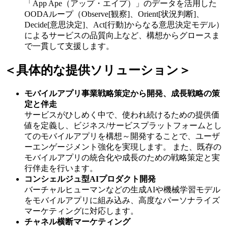
「App Ape（アップ・エイプ）」のデータを活用した
OODAループ（Observe[観察]、Orient[状況判断]、
Decide[意思決定]、Act[行動]からなる意思決定モデル）
によるサービスの品質向上など、構想からグロースま
で一貫して支援します。
＜具体的な提供ソリューション＞
モバイルアプリ事業戦略策定から開発、成長戦略の策
定と伴走
サービスがひしめく中で、使われ続けるための提供価
値を定義し、ビジネス/サービスプラットフォームとし
てのモバイルアプリを構想～開発することで、ユーザ
ーエンゲージメント強化を実現します。 また、既存の
モバイルアプリの統合化や成長のための戦略策定と実
行伴走を行います。
コンシェルジュ型AIプロダクト開発
バーチャルヒューマンなどの生成AIや機械学習モデル
をモバイルアプリに組み込み、高度なパーソナライズ
マーケティングに対応します。
チャネル横断マーケティング