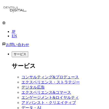
メ
イ
ン
コ
ン
JP
テ
EN
ン
ツ
お問い合わせ
に
移
サービス
動
サービス
コンサルティング&プロデュース
エクスペリエンス・ストラテジー
デジタル広告
エクスペリエンス&コマース
エンゲージメント&ロイヤルティ
アドバンスト・クリエイティブ
データ・AI