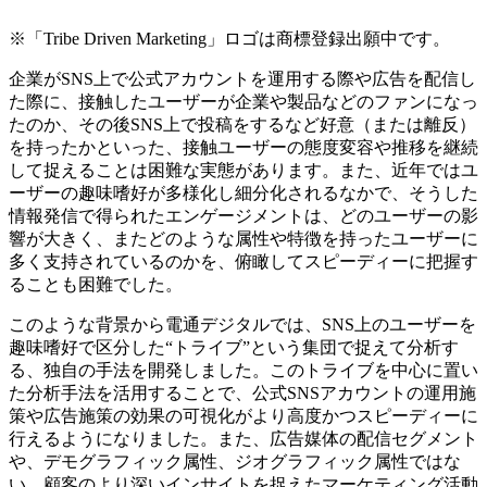
※「Tribe
Driven Marketing」ロゴは商標登録出願中です。
企業がSNS上で公式アカウントを運用する際や広告を配信し
た際に、接触したユーザーが企業や製品などのファンになっ
たのか、その後SNS上で投稿をするなど好意（または離反）
を持ったかといった、接触ユーザーの態度変容や推移を継続
して捉えることは困難な実態があります。また、近年ではユ
ーザーの趣味嗜好が多様化し細分化されるなかで、そうした
情報発信で得られたエンゲージメントは、どのユーザーの影
響が大きく、またどのような属性や特徴を持ったユーザーに
多く支持されているのかを、俯瞰してスピーディーに把握す
ることも困難でした。
このような背景から電通デジタルでは、SNS上のユーザーを
趣味嗜好で区分した“トライブ”という集団で捉えて分析す
る、独自の手法を開発しました。このトライブを中心に置い
た分析手法を活用することで、公式SNSアカウントの運用施
策や広告施策の効果の可視化がより高度かつスピーディーに
行えるようになりました。また、広告媒体の配信セグメント
や、デモグラフィック属性、ジオグラフィック属性ではな
い、顧客のより深いインサイトを捉えたマーケティング活動