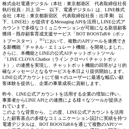
株式会社電通デジタル（本社：東京都港区 代表取締役社長
執行役員：川上 宗一 以下、電通デジタル）は、LINE株式
会社（本社：東京都新宿区 代表取締役社長：出澤 剛 以
下、LINE社）が提供するMessaging APIを活用しLINE公式ア
カウントで多様なコミュニケーションが可能になる新規顧客
獲得・既存顧客育成支援サービス「BOT BOOSTaR®（ボッ
※1
トブースター）」
において、複数のAPIツールを連携でき
る新機能「チャネル・エミュレート機能」を開発しました。
さらに、本機能とLINEの公式AIチャットボットツール
「LINE CLOVA Chatbot（ライン クローバ チャットボッ
ト）」の連携を実現し、チャットボット機能の回答がより的
確なメッセージとなるサービスを本日より提供開始します。
LINE公式アカウントにて個々のユーザーに最適な幅広い顧
客体験を提供し、企業の事業成長に貢献します。
昨今、LINE公式アカウントを活用する企業の増加に伴い、
事業者からLINE APIとの連携による様々なツールが提供さ
れています。
このような背景から、この度、LINE公式アカウントを活用
した顧客基点の多様なコミュニケーション設計に実績を持つ
電通デジタルは、BOT BOOSTaR®を通じて複数のAPIツー