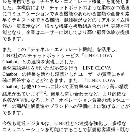
ルを連携できる「チャネル・エミュレート機能」を開発しま
した。本機能により、チャットボットのような柔軟かつ迅速
にコミュニケーションできる機能やあらゆる書類や画像を素
早くテキスト化できる機能、混雑状況などのリアルタイム情
報の一覧表示など、様々な機能を複数組み合わせた実装が可
能となり、企業はユーザーに対してより高い顧客体験が提供
できます。
また、この「チャネル・エミュレート機能」を活用し、
LINE社のAIチャットボットサービス「LINE CLOVA
Chatbot」との連携を実現しました。
自然言語処理を用いたAI応答を行う「LINE CLOVA
Chatbot」の特長を活かし漠然としたユーザーの質問にも的
確に回答することができます。また、「LINE CLOVA
Chatbot」は他AIツールに比べて正答率84.7%という高い精度
※2
結果が出ています
。簡単な問い合わせなど、より的確な
返答が可能になることで、オペレーション負荷の減少やユー
ザーの商品理解促進やブランドへの評価向上に繋げることが
できます。
今後も電通デジタルは、LINE社との連携を強化し、多様な
コミュニケーションを可能にすることで新規顧客獲得・既存