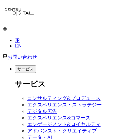
メ
イ
ン
コ
ン
JP
テ
EN
ン
ツ
お問い合わせ
に
移
サービス
動
サービス
コンサルティング&プロデュース
エクスペリエンス・ストラテジー
デジタル広告
エクスペリエンス&コマース
エンゲージメント&ロイヤルティ
アドバンスト・クリエイティブ
データ・AI