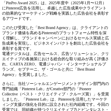
「PinPro Award 2025」は、2025年度中（2025年1月〜12月）
にPinterest広告を活用し、卓越した広告成果やクライアント
の効果的なマーケティング戦略を実践した広告会社を表彰す
るアワードです。
このたび受賞した「Best Brand Agency」は、クライアントの
ブランド価値を高めるPinterestのプラットフォーム特性を深
く理解し、ブランドキャンペーンにおけるセールス実績と広
告成果を実現し、ビジネスインパクトを創出した広告会社を
表彰する賞です。
電通デジタルは、広告セールス、広告ソリューション、クリ
エイティブの各施策における総合的な取り組みが高く評価さ
れ、CARTA ZERO、電通ジャパン・インターナショナルブ
ランズ、セプテーニ、ザ・ゴールと共に「Best Brand
Agency」を受賞しました。
さらに、当社ソーシャルエンゲージメントデザイン部門内の
専門組織「Pinterest Lab」がCreative部門の「Pioneer
Collective（ベスト・クリエイティブ・クルーズ賞）」を受賞
しました。「Pinterest Lab」は、Pinterestを活用したマーケテ
ィング支援の強化を目的に設立された社内組織です。今回の
受賞では、同組織が持つクリエイティブ力とピンタレスト・