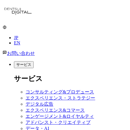
メ
イ
ン
コ
ン
JP
テ
EN
ン
ツ
お問い合わせ
に
移
サービス
動
サービス
コンサルティング&プロデュース
エクスペリエンス・ストラテジー
デジタル広告
エクスペリエンス&コマース
エンゲージメント&ロイヤルティ
アドバンスト・クリエイティブ
データ・AI