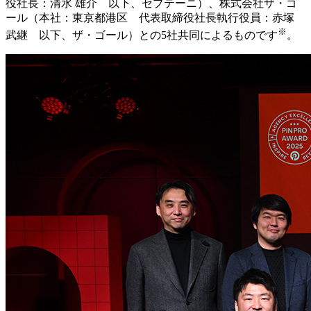
役社長：清水 雄介 以下、セプテーニ）、株式会社ザ・ゴ
ール（本社：東京都港区 代表取締役社長執行役員：赤塚
※
武継 以下、ザ・ゴール）との5社共同によるものです
。