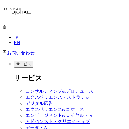
メ
イ
ン
コ
ン
JP
テ
EN
ン
ツ
お問い合わせ
に
移
サービス
動
サービス
コンサルティング&プロデュース
エクスペリエンス・ストラテジー
デジタル広告
エクスペリエンス&コマース
エンゲージメント&ロイヤルティ
アドバンスト・クリエイティブ
データ・AI