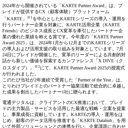
2024年から開催されている「KARTE Partner Award」は、プ
レイドが提供するCX（顧客体験）プラットフォーム
※1
「KARTE」
を中心としたKARTEシリーズの導入・運用を
行うパートナー企業を対象に、KARTE活用企業（KARTE
Friends）のビジネス成長とCX変革を牽引したパートナー企
業の優れた業績を称える賞です。今年度の「KARTE Partner
Award 2025」は、2024年1月から12月までのKARTEシリーズ
の導入および活用支援の取り組みを対象としています。7月
24日にプレイドが開催した、変革のリーダーによる共創的対
話から新しい価値を探索するカンファレンス「X DIVE（ク
※2
ロスダイブ）」
にて、KARTE Partner Award 2025の授賞式
が行われました。
このたび当社が2年連続で受賞した「Partner of the Year」は、
とりわけプレイドとのパートナー協業活動で総合的に卓越し
た成果を創出したパートナー1社に贈られます。
電通デジタルは、クライアントのCX推進において、プレイ
ドの主力製品・サービスを活用した最適な戦略・立案を提案
し、事業成長に貢献しています。KARTEの導入・運用をは
じめ、顧客のデータ活用を推進する「KARTE Datahub」を用
いて外部ソリューションとの連携を行い、企業課題に合わせ