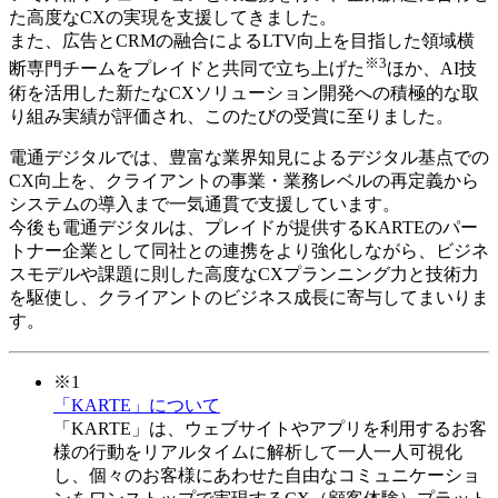
た高度なCXの実現を支援してきました。
また、広告とCRMの融合によるLTV向上を目指した領域横
※3
断専門チームをプレイドと共同で立ち上げた
ほか、AI技
術を活用した新たなCXソリューション開発への積極的な取
り組み実績が評価され、このたびの受賞に至りました。
電通デジタルでは、豊富な業界知見によるデジタル基点での
CX向上を、クライアントの事業・業務レベルの再定義から
システムの導入まで一気通貫で支援しています。
今後も電通デジタルは、プレイドが提供するKARTEのパー
トナー企業として同社との連携をより強化しながら、ビジネ
スモデルや課題に則した高度なCXプランニング力と技術力
を駆使し、クライアントのビジネス成長に寄与してまいりま
す。
※1
「KARTE」について
「KARTE」は、ウェブサイトやアプリを利用するお客
様の行動をリアルタイムに解析して一人一人可視化
し、個々のお客様にあわせた自由なコミュニケーショ