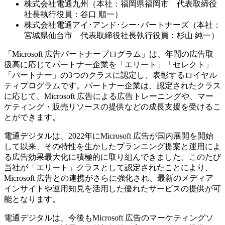
株式会社電通九州（本社：福岡県福岡市 代表取締役
社長執行役員：谷口 順一）
株式会社電通アイ･アンド･シー･パートナーズ（本社：
宮城県仙台市 代表取締役社長執行役員：杉山 純一）
「Microsoft 広告パートナープログラム」は、年間の広告取
扱高に応じてパートナー企業を「エリート」「セレクト」
「パートナー」の3つのクラスに認定し、表彰するロイヤル
ティプログラムです。パートナー企業は、認定されたクラス
に応じて、Microsoft 広告による広告トレーニングや、マー
ケティング・販売リソースの提供などの成長支援を受けるこ
とができます。
電通デジタルは、2022年にMicrosoft 広告が国内展開を開始
して以来、その特性を生かしたプランニング提案と運用によ
る広告効果最大化に積極的に取り組んできました。このたび
当社が「エリート」クラスとして認定されたことにより、
Microsoft 広告との連携がさらに強化され、最新のメディア
インサイトや運用知見を活用した優れたサービスの提供が可
能となります。
電通デジタルは、今後もMicrosoft 広告のマーケティングソ