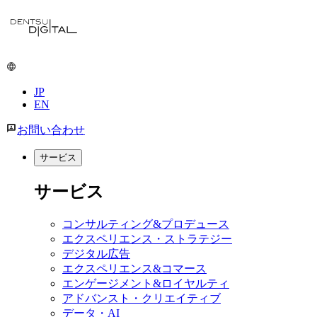
メ
イ
ン
コ
ン
JP
テ
EN
ン
ツ
お問い合わせ
に
移
サービス
動
サービス
コンサルティング&プロデュース
エクスペリエンス・ストラテジー
デジタル広告
エクスペリエンス&コマース
エンゲージメント&ロイヤルティ
アドバンスト・クリエイティブ
データ・AI