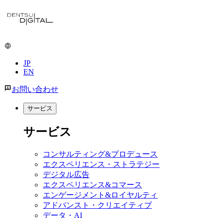
メ
イ
ン
コ
ン
JP
テ
EN
ン
ツ
お問い合わせ
に
移
サービス
動
サービス
コンサルティング&プロデュース
エクスペリエンス・ストラテジー
デジタル広告
エクスペリエンス&コマース
エンゲージメント&ロイヤルティ
アドバンスト・クリエイティブ
データ・AI