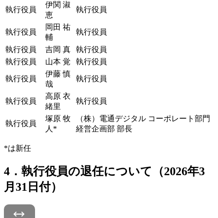
伊関 淑
執行役員
執行役員
恵
岡田 祐
執行役員
執行役員
輔
執行役員
吉岡 真
執行役員
執行役員
山本 覚
執行役員
伊藤 慎
執行役員
執行役員
哉
高原 衣
執行役員
執行役員
緒里
塚原 牧
（株）電通デジタル コーポレート部門
執行役員
人*
経営企画部 部長
*は新任
4．執行役員の退任について（2026年3
月31日付）