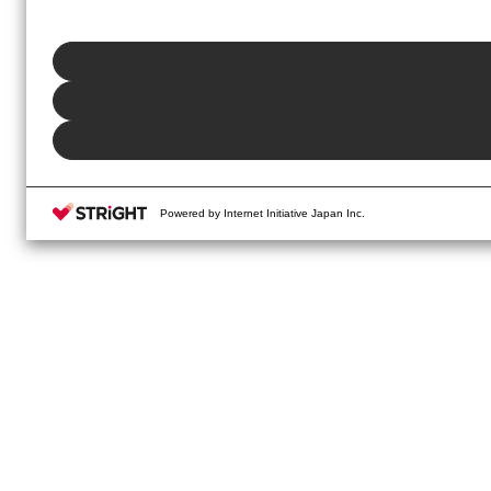
ックしてください。利用目的ごとに同意・拒否を選択する場合は、
「プ
ボタン、当社の
プライバシーポリシー
、または本ウェブサイトのフッタ
Powered by Internet Initiative Japan Inc.