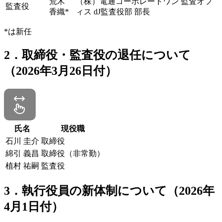
荒木
（株）電通コーポレートワン 監査オフ
監査役
香織*
ィス dJ監査役部 部長
*は新任
2．取締役・監査役の退任について
（2026年3月26日付）
氏名
現役職
石川 圭介
取締役
綿引 義昌
取締役（非常勤）
植村 祐嗣
監査役
3．執行役員の新体制について（2026年
4月1日付）