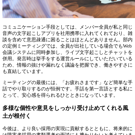
コミュニケーション手段としては、メンバー全員が私と同じ
音声の文字起こしアプリを社用携帯に入れてくれており、雑
談を含めて意思疎通に困ることはほとんどありません。部内
の定例ミーティングでは、全員が出社している場合でもWeb
会議システムに同時参加し、ライブ文字起こしとチャットを
併用。発言時は挙手をする運営ルールにしていただいている
ため、情報の抜けや漏れなく議論を把握でき、働きやすさに
も直結しています。
ミーティングの最後には、「お疲れさまです」など簡単な手
話でやり取りするのが恒例です。手話を第一言語とする私に
とって、安心感を得られるひとときになっています。
多様な個性や意見をしっかり受け止めてくれる風
土が根付く
今後は、より良い採用の実現に貢献するとともに、将来的に
は障害者採用の書類選考や面談にも携わりたいと考えていま