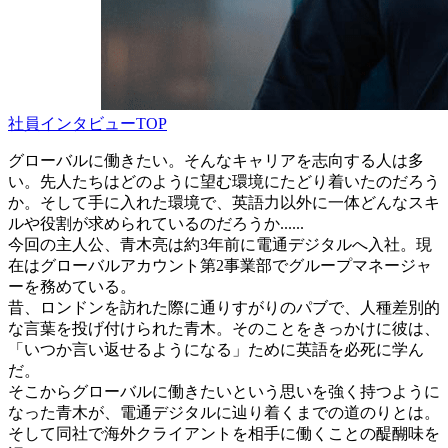
社員インタビューTOP
グローバルに働きたい。そんなキャリアを志向する人は多
い。先人たちはどのように望む環境にたどり着いたのだろう
か。そして手に入れた環境で、英語力以外に一体どんなスキ
ルや役割が求められているのだろうか......
今回の主人公、青木亮は約3年前に電通デジタルへ入社。現
在はグローバルアカウント第2事業部でグループマネージャ
ーを務めている。
昔、ロンドンを訪れた際に通りすがりのパブで、人種差別的
な言葉を投げ付けられた青木。そのことをきっかけに彼は、
「いつか言い返せるようになる」ために英語を必死に学ん
だ。
そこからグローバルに働きたいという思いを強く持つように
なった青木が、電通デジタルに辿り着くまでの道のりとは。
そして同社で海外クライアントを相手に働くことの醍醐味を