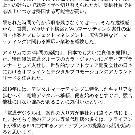
上司の計らいで就労ビザへ切り替えられたが、契約社員であ
る以上いつかは帰国する可能性が高い。
限られた時間で何か爪痕を残さなくては──。そんな危機感
から、営業、Webサイト構築とWebマーケティング案件の企
画・提案とプロジェクトマネジメント、広告運用など、マー
ケティングに関わる幅広い業務を経験した。
アメリカでの3年間の経験は、日本でも大いに真価を発揮し
た。帰国後は電通グループのカラ・ジャパンにメディアプラ
ンナーとして入社し、世界的なソフトウェア開発会社の日本
におけるオフラインとデジタルプロモーションのアカウント
リードを任された。
2019年には、デジタルマーケティングに特化したキャリアを
歩むべく、電通デジタルへ移籍。働き始めるとすぐに、競合
他社にはない強みがあることに気付いたという。
「電通デジタルは、案件の入り方が他社とは違うと感じまし
た。おそらく他のデジタル専業代理店の多くは、クライアン
トが求めるKPIに対するメディアプランの提案から話を始め
ると思います。