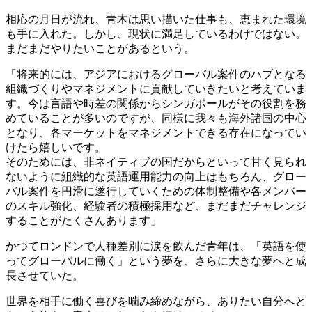
相応の月日が流れ、青木は思い描いた仕事も、恵まれた環境
も手に入れた。しかし、現状に満足しているわけではない。
まだまだやりたいことがあるという。
「将来的には、アジアにおけるグローバル案件のハブとなる
組織づくりやマネジメントに貢献していきたいと考えていま
す。今は言語や時差の関係からシンガポールがその役割を務
めていることが多いのですが、同様に我々も海外諸国の中心
となり、各マーケットをマネジメントできる存在になってい
けたら嬉しいです。
そのためには、非ネイティブの国だからといって甘く見られ
ないように組織的な英語運用能力の向上はもちろん、グロー
バル案件を円滑に遂行していくための体制整備や各メンバー
のスキル強化、経験者の積極採用など、まだまだチャレンジ
することがたくさんあります」
かつてロンドンで人種差別に涙を飲んだ青年は、「英語を使
ってグローバルに働く」という夢を、さらに大きな夢へと成
長させていた。
世界を相手に働く喜びを噛み締めながら、ありたい自分へと