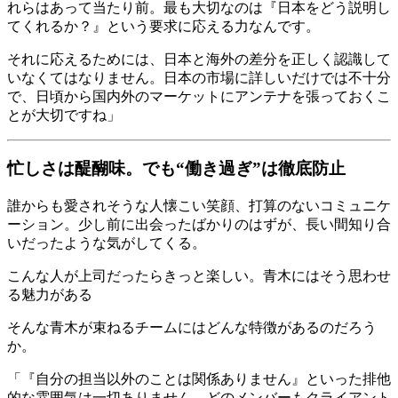
れらはあって当たり前。最も大切なのは『日本をどう説明し
てくれるか？』という要求に応える力なんです。
それに応えるためには、日本と海外の差分を正しく認識して
いなくてはなりません。日本の市場に詳しいだけでは不十分
で、日頃から国内外のマーケットにアンテナを張っておくこ
とが大切ですね」
忙しさは醍醐味。でも“働き過ぎ”は徹底防止
誰からも愛されそうな人懐こい笑顔、打算のないコミュニケ
ーション。少し前に出会ったばかりのはずが、長い間知り合
いだったような気がしてくる。
こんな人が上司だったらきっと楽しい。青木にはそう思わせ
る魅力がある
そんな青木が束ねるチームにはどんな特徴があるのだろう
か。
「『自分の担当以外のことは関係ありません』といった排他
的な雰囲気は一切ありません。どのメンバーもクライアント