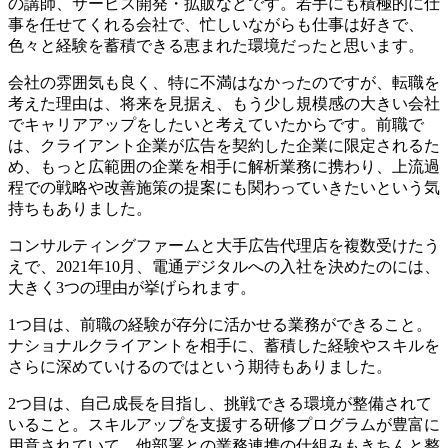
の講師、サービス開発・拡販などです。若手にも積極的に仕
事を任せてくれる会社で、忙しいながらも仕事は好きで、
色々と経験を蓄積できる恵まれた環境だったと思います。
会社の雰囲気も良く、特に不満はなかったのですが、転職を
考えた理由は、将来を見据え、もう少し規模感の大きい会社
でキャリアアップをしたいと考えていたからです。前職で
は、クライアント企業が広告を契約した企業に限定されるた
め、もっと広範囲の企業を相手に解析業務に携わり、上流過
程での戦略や改善施策の提案にも関わっていきたいという気
持ちもありました。
コンサルティングファームと大手広告代理店を複数受けたう
えで、2021年10月、電通デジタルへの入社を決めたのには、
大きく3つの理由が挙げられます。
1つ目は、前職の経験が存分に活かせる業務ができること。
ナショナルクライアントを相手に、蓄積した経験やスキルを
さらに深めていけるのではという期待もありました。
2つ目は、自己成長を目指し、挑戦できる環境が整備されて
いること。スキルアップを支援する研修プログラムが豊富に
用意されていて、他部署との業務連携の仕組みもきちんと整