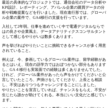
最近の具体的なプロジェクトでは、通信会社のデータ分析や
KPI設計、レポーティング、アパレル企業の購買データの分
析や戦略提案などを行いました。現在進行形では、グローバ
ル企業の案件で、GA4移行の支援を行っています。
入社して2年弱。仕事を進めていく中で電通デジタルならで
はの良さや企業風土、データアナリティクスコンサルタント
として感じるやりがいは数多くあります。
声を挙げればやりたいことに挑戦できるチャンスが多く用意
されていること。
例えば、今、参画しているグローバル案件は、留学経験があ
るとはいえ、現在の語学力ではおぼつかない部分もあります
し、GA４移行も実装面での経験は多くありませんでした。
けれど、グローバル案件があったら声をかけてくださいと公
言していたところ、声掛けをしてくださり、上長とも相談
し、不安はありつつもチャレンジすることにしました。
やりたいことを宣言していれば、チャンスをもらえ、不安が
生じたら誰かが助けてくれる。本当にいい文化だと感じてい
ます。