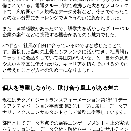
備されている。電通グループ内で連携した大きなプロジェク
トで、広範囲かつ大規模なデータ分析など、今までやったこ
とのない分野にチャレンジできそうな点に惹かれました。
また、留学経験があったので、語学力を活かしたグローバル
企業の案件などに挑戦する機会があるのも魅力でした。
3つ目が、社風が自分に合っているのではと感じたことで
す。面接した当時の上長ともフランクに話ができ、社員間も
フラットに会話をしていて雰囲気がいいな、と。自分の意見
や思いを率直に伝えながら、キャリアを積んでいけるのでは
と考えたことが入社の決め手になりました。
個人を尊重しながら、助け合う風土がある魅力
現在はテクノロジートランスフォーメーション第2部門 デー
タアクティベーション事業部 第2グループに属し、データア
ナリティクスコンサルタントとして業務に従事しています。
部門としてデータ基点での顧客エンゲージメント向上の実現
をミッションに、データ分析・解析を中心にコンサルティン