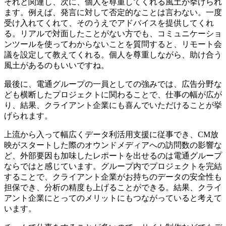
それと関連し、次に、個人を尊重してくれる風土が挙げられ
ます。例えば、発言に対して否定的なことは言わない。一度
受け入れてくれて、そのうえでアドバイスを提供してくれ
る。リアルで対面したことがない方でも、コミュニケーショ
ンツールを使ってわからないことを質問すると、リモート会
議を設定して教えてくれる。個人を尊重しながら、助け合う
風土があるのもいいですね。
最後に、電通グループの一員としての強みでは、広告分野な
ども横断したプロジェクトに関わることで、仕事の幅が広が
り、結果、クライアント企業にも喜んでいただけることが挙
げられます。
上流から入って幅広くデータ利活用支援に従事でき、CM放
映がスタートした際のオウンドメディアへの訪問数の影響な
ど、外部要因も加味したレポートを出せるのは電通グループ
ならではと感じています。グループ内でプロジェクトを完結
することで、クライアント企業がお持ちのデータの安全性も
担保でき、分析の精度も上げることができる。結果、クライ
アント企業にとってのメリットにもつながっていると考えて
います。