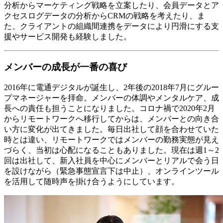
分析からマーケティング戦略を立案したり、会員データとア
クセスログデータの分析からCRMの戦略を考えたり、ま
た、クライアントの組織間連携をデータにより円滑にする支
援やサービス開発も経験しました。
メンバーの成長が一番の喜び
2016年に電通デジタルが誕生し、2年後の2018年7月にグルー
プマネージャーを拝命。メンバーの体調やメンタルケア、成
長への責任も担うことになりました。コロナ禍で2020年2月
からリモートワークへ移行してからは、メンバーとの向き合
い方に変化が出てきました。毎日出社して顔を合わせていた
時とは違い、リモートワークではメンバーの勤務実態が見え
づらく、当初は心配になることもありました。現在は週1～2
回は出社して、新入社員を中心にメンバーとリアルで会う日
を設けながら（緊急事態宣言下は中止）、オンラインツール
を活用して随時声を掛け合うようにしています。