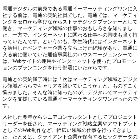
電通デジタルの前身である電通イーマーケティングワンに入
社する前は、電通の契約社員でした。電通では、マーケティ
ングをゼロから学びながらストラテジックプランナーとして
働き、マーケティング領域の仕事のおもしろさを知りまし
た。一方で、インターネットに関わる仕事への興味も強く持
っていたんです。というのも、学生時代にはインターネット
を活用したベンチャー企業を立ち上げた経験があり、電通に
入る前に働いていた通信事業社のハウスエージェンシーで
は、Webサイトの運用やインターネットを使ったプロモーシ
ョンのプランニングを行う部署にいたからです。
電通との契約満了時には「次はマーケティング領域とデジタ
ル領域どちらでキャリアを築いていこうか」と、ものすごく
悩みました。そんな時に知ったのが、デジタルでマーケティ
ングを支援している電通イーマーケティングワンだったので
す。
入社した翌年からシニアコンサルタントとしてプロジェクト
リーダーを任され、マーケティング戦略立案やアウトプット
としてのWeb制作など、幅広い領域の仕事を行ってきまし
た。たとえば、クライアント企業が保有するビッグデータの