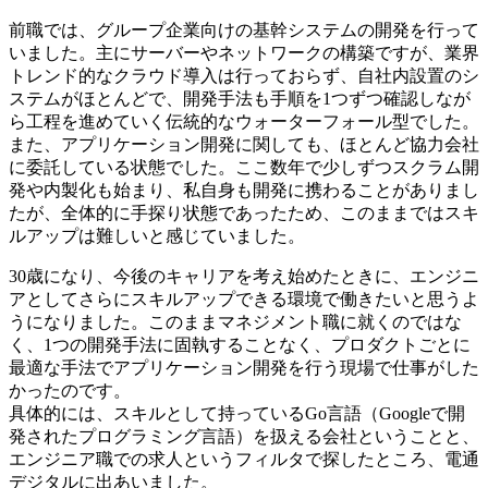
前職では、グループ企業向けの基幹システムの開発を行って
いました。主にサーバーやネットワークの構築ですが、業界
トレンド的なクラウド導入は行っておらず、自社内設置のシ
ステムがほとんどで、開発手法も手順を1つずつ確認しなが
ら工程を進めていく伝統的なウォーターフォール型でした。
また、アプリケーション開発に関しても、ほとんど協力会社
に委託している状態でした。ここ数年で少しずつスクラム開
発や内製化も始まり、私自身も開発に携わることがありまし
たが、全体的に手探り状態であったため、このままではスキ
ルアップは難しいと感じていました。
30歳になり、今後のキャリアを考え始めたときに、エンジニ
アとしてさらにスキルアップできる環境で働きたいと思うよ
うになりました。このままマネジメント職に就くのではな
く、1つの開発手法に固執することなく、プロダクトごとに
最適な手法でアプリケーション開発を行う現場で仕事がした
かったのです。
具体的には、スキルとして持っているGo言語（Googleで開
発されたプログラミング言語）を扱える会社ということと、
エンジニア職での求人というフィルタで探したところ、電通
デジタルに出あいました。