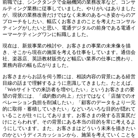
前職では、シンクタンクで金融機関の業務改革など、コンサ
ルティング業務に従事していました。やりがいはありました
が、現状の業務改善だけではなく未来のあるべき姿からのア
プローチをしたい、幅広くお客さまのことを考えたコンサル
ティングがしたいと思い、電通デジタルの前身である電通イ
ーマーケティングワンに転職しました。
現在は、新規事業の検討や、お客さまの事業の未来像を描
き、そこから現在の施策を考える仕事をしています。通信会
社、楽器店、英語教材販売など幅広い業界の仕事に携わり、
業務内容の幅も広がりました。
お客さまからお話を伺う際には、相談内容の背景にある経営
目線の話まで理解するように意識してきました。たとえば、
「Webサイトでの来訪者を増やしたい」というお客さまの要
望の背景には、「成約数の向上」だけではなく「店舗でのオ
ペレーション負担を削減したい」「顧客のデータをより一元
的に取得・蓄積していきたい」などいろいろな目的が隠れて
いることが往々にしてあります。お客さまの発する言葉尻だ
けにとらわれず、その背景にある本当の目的を常に考えるよ
うにしています。また、お客さまはどういう未来を描きたい
のかというディスカッションから、施策を考えていくことを