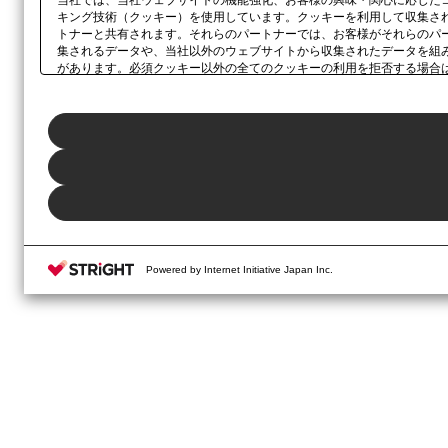
キング技術（クッキー）を使用しています。クッキーを利用して収集さ
トナーと共有されます。それらのパートナーでは、お客様がそれらのパ
集されるデータや、当社以外のウェブサイトから収集されたデータを組
があります。必須クッキー以外の全てのクッキーの利用を拒否する場合
ックしてください。利用目的ごとに同意・拒否を選択する場合は、
「プ
ボタン、当社の
プライバシーポリシー
、または本ウェブサイトのフッタ
Powered by Internet Initiative Japan Inc.