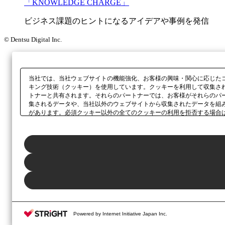
「KNOWLEDGE CHARGE」
ビジネス課題のヒントになるアイデアや事例を発信
© Dentsu Digital Inc.
当社では、当社ウェブサイトの機能強化、お客様の興味・関心に応じた
キング技術（クッキー）を使用しています。クッキーを利用して収集さ
トナーと共有されます。それらのパートナーでは、お客様がそれらのパ
集されるデータや、当社以外のウェブサイトから収集されたデータを組
があります。必須クッキー以外の全てのクッキーの利用を拒否する場合
ックしてください。利用目的ごとに同意・拒否を選択する場合は、
「プ
ボタン、当社の
プライバシーポリシー
、または本ウェブサイトのフッタ
Powered by Internet Initiative Japan Inc.