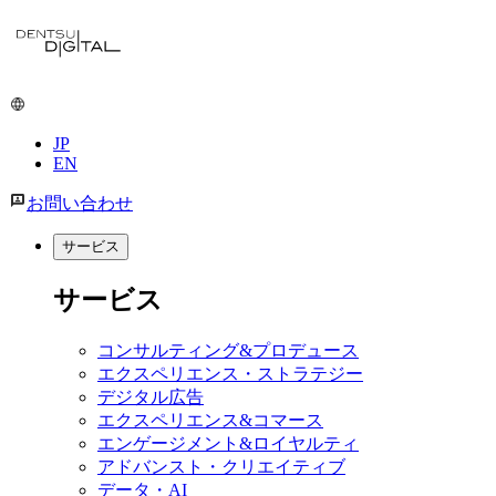
メ
イ
ン
コ
ン
JP
テ
EN
ン
ツ
お問い合わせ
に
移
サービス
動
サービス
コンサルティング&プロデュース
エクスペリエンス・ストラテジー
デジタル広告
エクスペリエンス&コマース
エンゲージメント&ロイヤルティ
アドバンスト・クリエイティブ
データ・AI