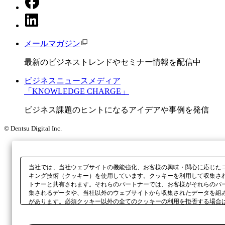
メールマガジン
最新のビジネストレンドやセミナー情報を配信中
ビジネスニュースメディア
「KNOWLEDGE CHARGE」
ビジネス課題のヒントになるアイデアや事例を発信
© Dentsu Digital Inc.
当社では、当社ウェブサイトの機能強化、お客様の興味・関心に応じた
キング技術（クッキー）を使用しています。クッキーを利用して収集さ
トナーと共有されます。それらのパートナーでは、お客様がそれらのパ
集されるデータや、当社以外のウェブサイトから収集されたデータを組
があります。必須クッキー以外の全てのクッキーの利用を拒否する場合
ックしてください。利用目的ごとに同意・拒否を選択する場合は、
「プ
ボタン、当社の
プライバシーポリシー
、または本ウェブサイトのフッタ