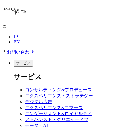
メ
イ
ン
コ
ン
JP
テ
EN
ン
ツ
お問い合わせ
に
移
サービス
動
サービス
コンサルティング&プロデュース
エクスペリエンス・ストラテジー
デジタル広告
エクスペリエンス&コマース
エンゲージメント&ロイヤルティ
アドバンスト・クリエイティブ
データ・AI