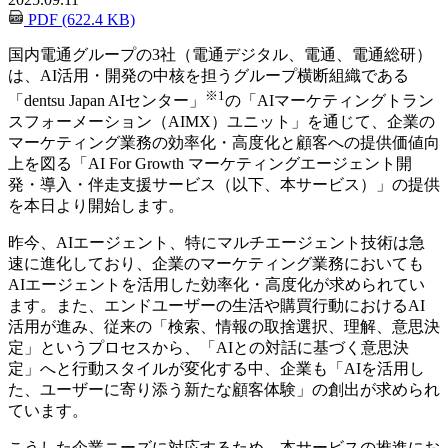
PDF (622.4 KB)
国内電通グループの3社（電通デジタル、電通、電通総研）
は、AI活用・開発の中核を担うグループ横断組織である
※1
「dentsu Japan AIセンター」
の「AIマーケティングトラン
スフォーメーション（AIMX）ユニット」を通じて、企業の
マーケティング業務の効率化・高度化と顧客への提供価値向
上を図る「AI For Growth マーケティングエージェント開
発・導入・伴走支援サービス（以下、本サービス）」の提供
を本日より開始します。
昨今、AIエージェント、特にマルチエージェント技術は急
速に進化しており、企業のマーケティング業務においても
AIエージェントを活用した効率化・高度化が求められてい
ます。また、エンドユーザーの生活や購買行動におけるAI
活用が進み、従来の「検索、情報の取捨選択、理解、意思決
定」というプロセスから、「AIとの対話に基づく意思決
定」へと行動スタイルが変化する中、企業も「AIを活用し
た、ユーザーに寄り添う新たな顧客体験」の創出が求められ
ています。
こうした企業ニーズに対応するため、本サービスの推進にお