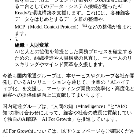
る土台としてのデータ・システム接続が整ったAI-
Readyな環境構築を支援します。これには、各種顧客
データをはじめとするデータ群の整備や、
※2
MCP（Model Context Protocol）
などの整備が含まれ
ます。
5.
組織・人財変革
AIと人との協働を前提とした業務プロセスを確立する
ための、組織構造や人員構成の見直し、一人一人のリ
スキリングやマインド変革を支援します。
今後も国内電通グループは、本サービスやグループ各社が開
発しているAIソリューションを通じて、企業の「AIネイテ
ィブ化」を支援し、マーケティング業務の効率化・高度化と
顧客への提供価値向上に貢献してまいります。
国内電通グループは、“人間の知（=Intelligence）”と“AIの
知”の掛け合わせによって、顧客や社会の成長に貢献してい
く独自のAI戦略「AI For Growth」を推進しています。
AI For Growthについては、以下ウェブページをご確認くださ