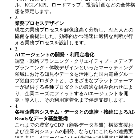
ル、KGI／KPI、ロードマップ、投資計画などの全体構
想を策定します。
2.
業務プロセスデザイン
現在の業務プロセスを解像度高く分析し、AIと人との
協働を前提にした、効率的かつ迅速に適切な判断が行
える業務プロセスを設計します。
3.
AIエージェントの開発・利用定着化
調査・戦略プランニング・クリエイティブ・メディア
プランニング・体験デザインといったマーケティング
領域における知見やデータを活用した国内電通グルー
プ独自のプロダクトと、さまざまなプラットフォーマ
ーが提供する各種プロダクトの最適な組み合わせによ
り、企業ニーズにフィットするAIエージェントを開
発・導入し、その利用定着化まで伴走支援します。
4.
各種企業内システム・データとの連携・接続によるAI-
Readyなデータ基盤整備
これまでの豊富なCDP（顧客データ基盤）構築支援お
よび企業内システムの開発、ならびにこれらの連携実
績を基に、AIエージェントが適切かつ効果的に機能す