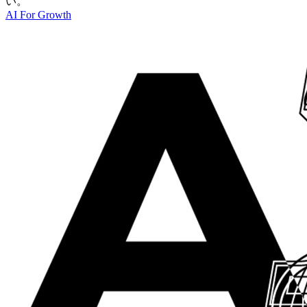
い。
AI For Growth