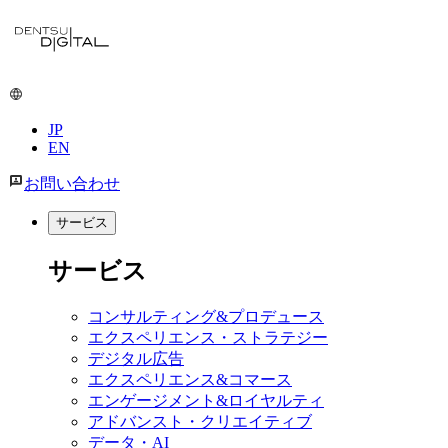
メ
イ
ン
コ
ン
JP
テ
EN
ン
ツ
お問い合わせ
に
移
サービス
動
サービス
コンサルティング&プロデュース
エクスペリエンス・ストラテジー
デジタル広告
エクスペリエンス&コマース
エンゲージメント&ロイヤルティ
アドバンスト・クリエイティブ
データ・AI