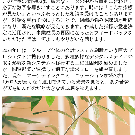
この仕事の醍醐味は、膨大なデータの中から目的に合わせて
必要な数字を導き出すことにあります。時には「こんな指標
が見たい」というふわっとした相談を受けることもあります
が、対話を重ねて形にすることで、組織の強みや課題が明確
になり、新たな戦略が見えてきます。作成した指標が意思決
定に活用され、事業成長の要因になったとフィードバックを
いただけた時は、何よりもやりがいを感じます。
2024年には、グループ全体の会計システム刷新という巨大プ
ロジェクトに携わりました。多種多様なデジタルメディアの
取引形態を新システムへ移行する工程は困難を極めました
が、関連部署と連携して適正な請求フローを組み直しまし
た。現在、マーケティングコミュニケーション領域の約
1,600人が滞りなく運用できている光景を見ると、あの苦労
が実を結んだのだと大きな達成感を覚えます。