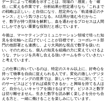
データによって根拠を示すことは、現場の「感覚」を「確
信」に変える作業です。分析結果が想定通りなら「これまで
の戦略は正しい」と自信になり、想定外なら「軌道修正のチ
ャンス」という気づきになる。AI活用が進む今だからこ
そ、数字が持つ意味を解釈し、血を通わせるプロセスは人間
にしかできない重要な役割だと感じています。
今後は、マーケティングコミュニケーション領域で培った知
見を全社軸へと広げていくことが目標です。コーポレート部
門の他部署とも連携し、より大局的な視点で数字を扱いた
い。そのためにも、個人の知見を組織の力に変えていけるよ
うな、ナレッジを共有し合える強いチームを作っていきたい
と考えています。
この仕事に向いているのは、特定のスキル以上に、好奇心を
持って物事を自由に捉えられる人です。変化の激しいデジタ
ルマーケティングの世界では、新しいサービスに対して「こ
のサービスはどうすれば成長できるか」と興味を持てる人ほ
ど、自分らしいキャリアを描けるはずです。ビジネスと数字
は切り離せません。生きた数字を読み解く楽しさを分かち合
える方と、一緒に働けることを楽しみにしています。