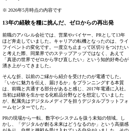
※
2026年5月時点の内容です
13年の経験を糧に挑んだ、ゼロからの再出発
前職のアパレル会社では、営業やバイヤー、PRとして13年
ほど奔走していました。キャリアの転機となったのは、ライ
フイベントの変化です。一度立ち止まって区切りをつけたい
と考えた際、同業界でのステップアップではなく、あえて
「真逆の世界でゼロから学び直したい」という知的好奇心が
湧き上がってきました。
そんな折、以前のご縁から紹介を受けたのが電通でした。
「いかに魅力を伝え、届けるか」をプランニングする本質
は、前職と共通する部分があると感じ、2017年電通に入社。
当初は経験を生かせる化粧品分野などを想定していました
が、配属先はデジタルメディアを担うデジタルプラットフォ
ームセンターでした。
PRの現場から一転、数字やシステムを扱う未知の領域。し
かし、「デジタルが創る未来はどうなるのか」という高揚感
があり、自然と挑戦を受け入れている自分がいました。その