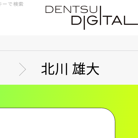
検
索
北川 雄大