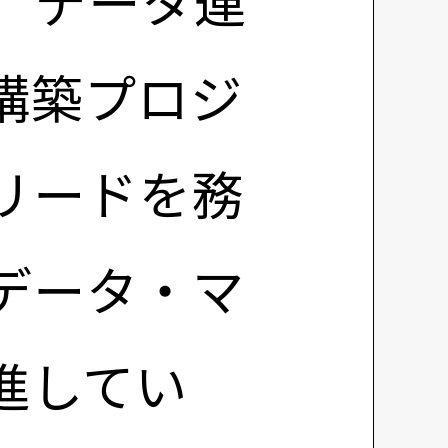
。データ連
構築プロジ
リードを務
データ・マ
進してい