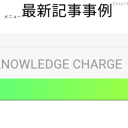
最新記事
事例
[KC]
メニュー
ヘ
KNOWLEDGE CHARGE
ッ
ダ