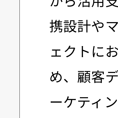
から活用
携設計や
ェクトに
め、顧客
ーケティ