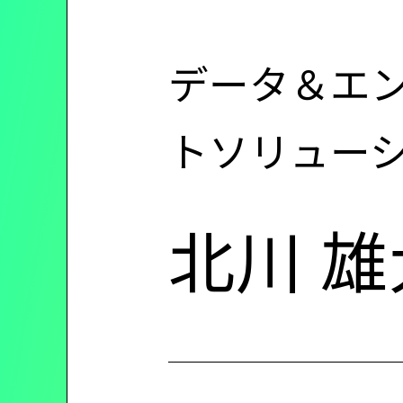
ン
データ＆エン
ツ
トソリュー
に
北川 雄
移
動