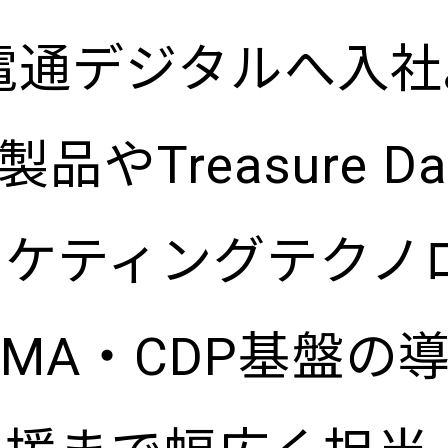
に電通デジタルへ入
ン
ce製品やTreasure 
ーケティングテクノ
MA・CDP基盤の