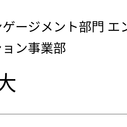
ー
ゲージメント部門 エ
ション事業部
-
大
メ
イ