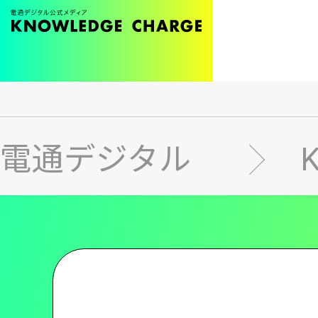
メ
イ
ン
電通デジタル
コ
ン
テ