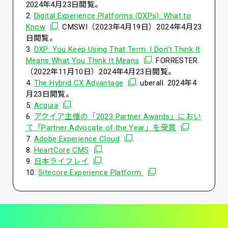
2024年4月23日閲覧。
2.
Digital Experience Platforms (DXPs): What to
別ウィンドウで開く
Know
. CMSWI（2023年4月19日）2024年4月23
日閲覧。
3.
DXP: You Keep Using That Term. I Don’t Think It
別ウィンドウで開く
Means What You Think It Means
. FORRESTER.
（2022年11月10日）2024年4月23日閲覧。
別ウィンドウで開く
4.
The Hybrid CX Advantage
. uberall. 2024年4
月23日閲覧。
別ウィンドウで開く
5.
Acquia
.
6.
アクイア主催の「2023 Partner Awards」におい
別ウィンドウ
て「Partner Advocate of the Year」を受賞
別ウィンドウで開く
7.
Adobe Experience Cloud
.
別ウィンドウで開く
8.
HeartCore CMS
.
別ウィンドウで開く
9.
日本ライフレイ
.
別ウィンドウで開く
10.
Sitecore Experience Platform.