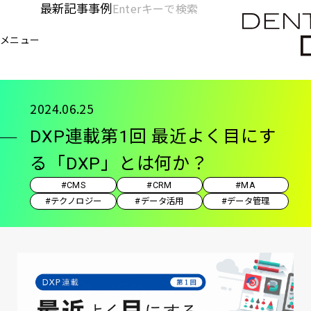
メ
最新記事
事例
[KC]
検
イ
索
ヘ
メニュー
欄
ン
電通デジタル
KNOWLEDGE CHARGE
記事
DX
を
コ
ッ
開
ン
く
ダ
テ
2024.06.25
ン
ー
DXP連載第1回 最近よく目にす
ツ
-
に
る「DXP」とは何か？
移
メ
#CMS
#CRM
#MA
動
イ
#テクノロジー
#データ活用
#データ管理
ン