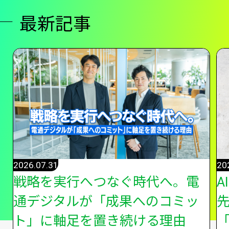
最新記事
2026.07.31
20
戦略を実行へつなぐ時代へ。電
A
通デジタルが「成果へのコミッ
ト」に軸足を置き続ける理由
「