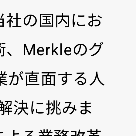
当社の国内にお
、Merkleのグ
業が直面する人
題解決に挑みま