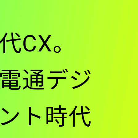
代CX。
le・電通デジ
ェント時代