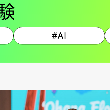
験
ン
#AI