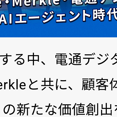
速する中、電通デジ
e、Merkleと共に、
）の新たな価値創出