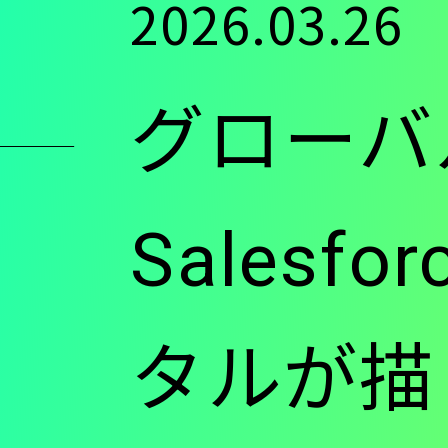
2026.03.26
ン
グローバ
ツ
に
Salesf
移
タルが描
動