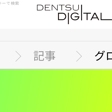
検
索
記事
グ