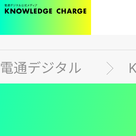
メ
イ
ン
電通デジタル
コ
ン
テ