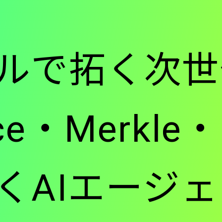
ー
ルで拓く次世
-
orce・Merk
メ
くAIエージ
イ