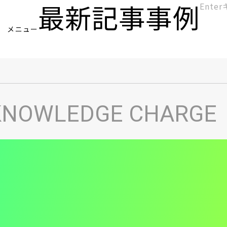
最新記事
事例
[KC]
メニュー
ヘ
KNOWLEDGE CHARGE
ッ
ダ