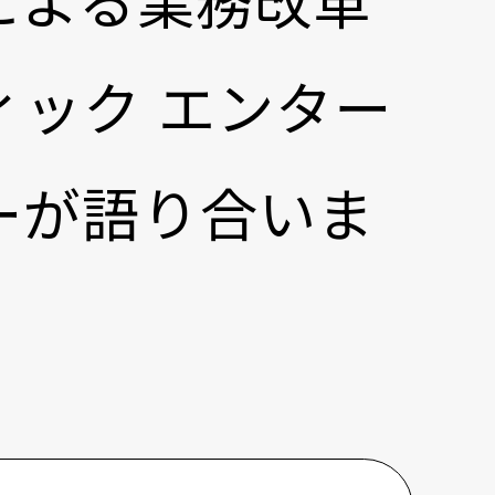
による業務改革
ック エンター
ーが語り合いま