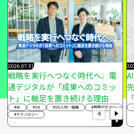
2026.07.31
20
戦略を実行へつなぐ時代へ。電
A
通デジタルが「成果へのコミッ
ト」に軸足を置き続ける理由
「
#AI
#DX
#DX人材・組織
#戦略デザイン
#テクノロジー