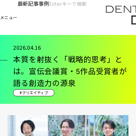
メ
最新記事
事例
[KC]
検
イ
索
ヘ
メニュー
欄
ン
電通デジタル
KNOWLEDGE CHARGE
記事
本
を
コ
ッ
開
ン
く
ダ
テ
2026.04.16
ン
ー
本質を射抜く「戦略的思考」と
ツ
-
に
は。宣伝会議賞・5作品受賞者が
移
メ
語る創造力の源泉
動
イ
#クリエイティブ
ン