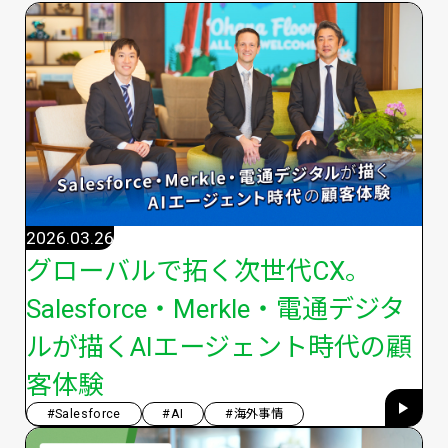
2026.03.26
グローバルで拓く次世代CX。
Salesforce・Merkle・電通デジタ
ルが描くAIエージェント時代の顧
客体験
#Salesforce
#AI
#海外事情