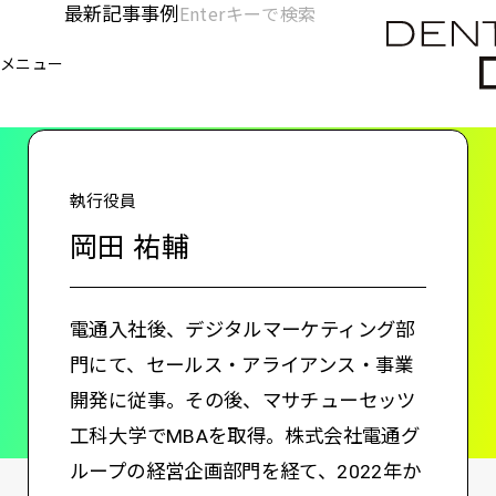
メ
最新記事
事例
[KC]
検
イ
索
ヘ
メニュー
欄
ン
電通デジタル
KNOWLEDGE CHARGE
岡田 祐輔
を
コ
ッ
開
ン
く
ダ
テ
ン
ー
執行役員
ツ
-
岡田 祐輔
に
移
メ
動
イ
電通入社後、デジタルマーケティング部
ン
門にて、セールス・アライアンス・事業
開発に従事。その後、マサチューセッツ
工科大学でMBAを取得。株式会社電通グ
ループの経営企画部門を経て、2022年か