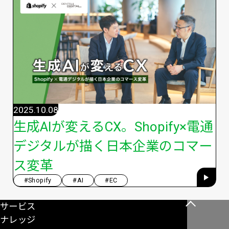
2025.10.08
生成AIが変えるCX。Shopify×電通
デジタルが描く日本企業のコマー
ス変革
#Shopify
#AI
#EC
サービス
こ
ナレッジ
の