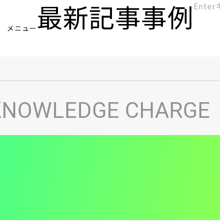
最新記事
事例
[KC]
メニュー
ヘ
KNOWLEDGE CHARGE
ッ
ダ