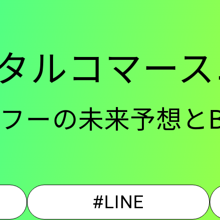
ー
タルコマース
-
Eヤフーの未来予想と
メ
イ
#LINE