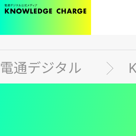
メ
イ
ン
電通デジタル
コ
ン
テ