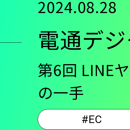
2024.08.28
ン
電通デジ
ツ
に
第6回 LIN
移
の一手
動
#EC