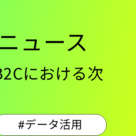
ニュース
B2Cにおける次
#データ活用