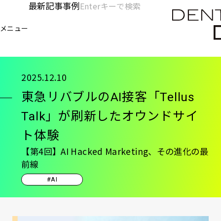
メ
最新記事
事例
[KC]
検
イ
索
ヘ
メニュー
欄
ン
電通デジタル
KNOWLEDGE CHARGE
記事
東急
を
コ
ッ
開
ン
く
ダ
テ
2025.12.10
ン
ー
東急リバブルのAI接客「Tellus
ツ
-
に
Talk」が刷新したオウンドサイ
移
メ
ト体験
動
イ
【第4回】AI Hacked Marketing、その進化の最
ン
前線
#AI