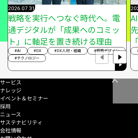
2026.07.31
20
戦略を実行へつなぐ時代へ。電
A
通デジタルが「成果へのコミッ
ト」に軸足を置き続ける理由
「
#AI
#DX
#DX人材・組織
#戦略デザイン
#テクノロジー
サービス
こ
ナレッジ
の
イベント＆セミナー
ペ
採用
ー
ニュース
ジ
サステナビリティ
の
会社情報
先