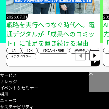
2026.07.31
20
戦略を実行へつなぐ時代へ。電
A
通デジタルが「成果へのコミッ
ト」に軸足を置き続ける理由
「
#AI
#DX
#DX人材・組織
#戦略デザイン
#テクノロジー
サービス
こ
ナレッジ
の
イベント＆セミナー
ペ
採用
ー
ニュース
ジ
サステナビリティ
の