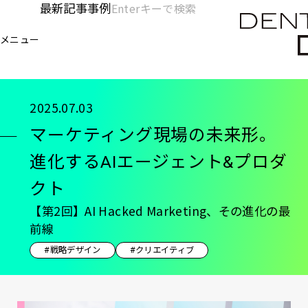
メ
最新記事
事例
[KC]
検
イ
索
ヘ
メニュー
欄
ン
電通デジタル
KNOWLEDGE CHARGE
記事
マ
を
コ
ッ
開
ン
く
ダ
テ
2025.07.03
ン
ー
マーケティング現場の未来形。
ツ
-
に
進化するAIエージェント&プロダ
移
メ
クト
動
イ
【第2回】AI Hacked Marketing、その進化の最
ン
前線
#戦略デザイン
#クリエイティブ