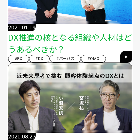
2021.01.19
DX推進の核となる組織や人材はど
うあるべきか？
#BX
#DX
#パーパス
#OMO
2020.08.27