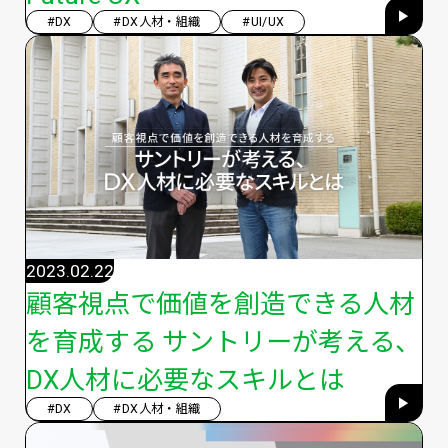
#DX
#DX人材・組織
#UI/UX
2023.02.22
顧客視点で価値を創造できる人材
を育成する サントリーが考える、
DX人材に必要なスキルとは
#DX
#DX人材・組織