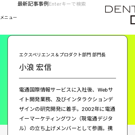
メ
最新記事
事例
[KC]
検
イ
索
ヘ
メニュー
欄
ン
電通デジタル
KNOWLEDGE CHARGE
小浪 宏信
を
コ
ッ
開
ン
く
ダ
テ
ン
ー
エクスペリエンス＆プロダクト部門 部門長
ツ
-
小浪 宏信
に
移
メ
動
イ
電通国際情報サービスに入社後、Webサ
ン
イト開発業務、及びインタラクションデ
ザインの研究開発に着手。2002年に電通
イーマーケティングワン（現電通デジタ
ル）の立ち上げメンバーとして参画。携