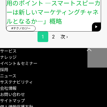
用のポイント ―スマートスピーカ
ーは新しいマーケティングチャネ
ルとなるか―」概略
#テクノロジー
ペ
1
2
次 ›
ペ
ペ
次
ー
ー
ー
ペ
ジ
サービス
こ
送
ジ
ジ
ー
ナレッジ
の
り
ジ
イベント＆セミナー
ペ
採用
ー
ニュース
ジ
サステナビリティ
の
会社情報
先
お問い合わせ
頭
サイトマップ
に