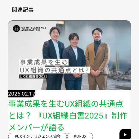
関連記事
2026.02.17
事業成果を生むUX組織の共通点
とは？ 『UX組織白書2025』制作
メンバーが語る
#UXインテリジェンス協会
#UI/UX