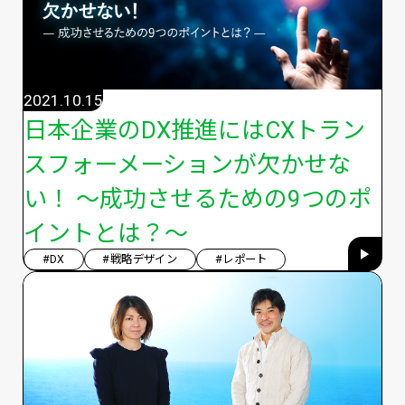
2021.10.15
日本企業のDX推進にはCXトラン
スフォーメーションが欠かせな
い！ 〜成功させるための9つのポ
イントとは？〜
#DX
#戦略デザイン
#レポート