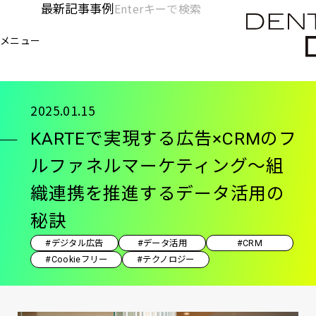
メ
最新記事
事例
[KC]
検
イ
索
ヘ
メニュー
欄
ン
電通デジタル
KNOWLEDGE CHARGE
記事
KA
を
コ
ッ
開
ン
く
ダ
テ
2025.01.15
ン
ー
KARTEで実現する広告×CRMのフ
ツ
-
に
ルファネルマーケティング～組
移
メ
織連携を推進するデータ活用の
動
イ
秘訣
ン
#デジタル広告
#データ活用
#CRM
#Cookieフリー
#テクノロジー