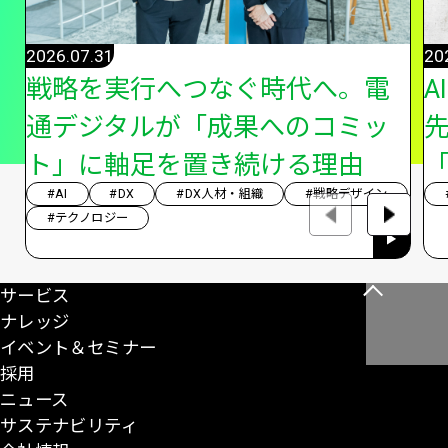
2026.07.31
20
戦略を実行へつなぐ時代へ。電
A
通デジタルが「成果へのコミッ
ト」に軸足を置き続ける理由
「
#AI
#DX
#DX人材・組織
#戦略デザイン
#テクノロジー
サービス
こ
ナレッジ
の
イベント＆セミナー
ペ
採用
ー
ニュース
ジ
サステナビリティ
の