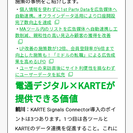
施策の事例をご紹介します。
・
個人情報を使わずに1st Party Dataを広告媒体へ
自動連携。オフラインデータ活用により口座開設
別ウィンドウで開く
完了数向上を達成
・
MAツール内のリストを広告媒体へ自動連携し工
別ウィン
数削減、親和性の高い見込み顧客の獲得を改善
・
LP改善の施策数が12倍、会員登録率が6倍まで
向上した施策も！「ミドルの転職」による広告成
別ウィンドウで開く
果を高めるLPO
・
ユーザーの来訪直後にサイト利便性を損なわず
別ウィンドウで開く
にユーザーデータを拡充
電通デジタル×KARTEが
提供できる価値
前川
：KARTE Signals Connector導入のポイ
ントは3つあります。1つ目は各ツールと
KARTEのデータ連携を促進すること。これに