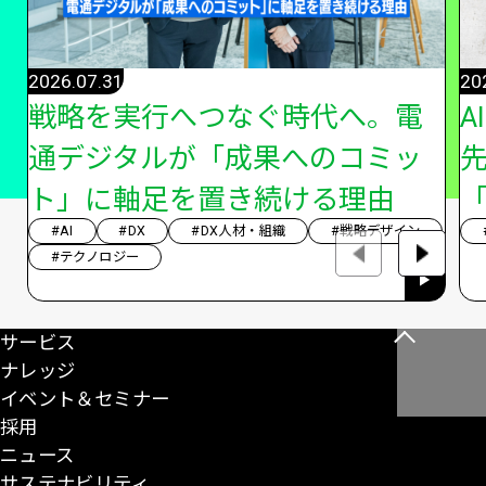
2026.07.31
20
戦略を実行へつなぐ時代へ。電
A
通デジタルが「成果へのコミッ
ト」に軸足を置き続ける理由
「
#AI
#DX
#DX人材・組織
#戦略デザイン
#テクノロジー
サービス
こ
ナレッジ
の
イベント＆セミナー
ペ
採用
ー
ニュース
ジ
サステナビリティ
の