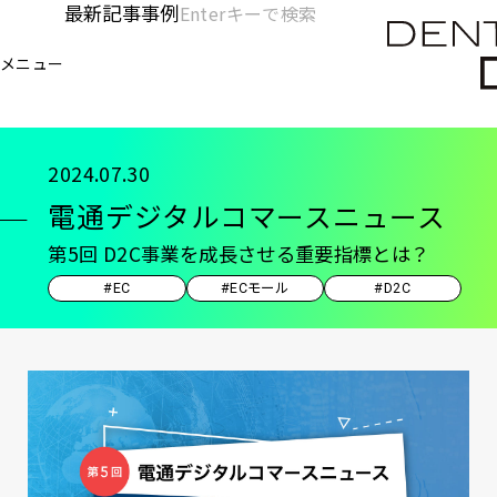
メ
最新記事
事例
[KC]
検
イ
索
ヘ
メニュー
欄
ン
電通デジタル
KNOWLEDGE CHARGE
記事
電
を
コ
ッ
開
ン
く
ダ
テ
2024.07.30
ン
ー
電通デジタルコマースニュース
ツ
-
に
第5回 D2C事業を成長させる重要指標とは？
移
メ
#EC
#ECモール
#D2C
動
イ
ン