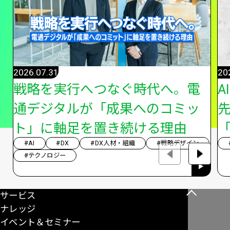
2026.07.31
20
戦略を実行へつなぐ時代へ。電
A
通デジタルが「成果へのコミッ
ト」に軸足を置き続ける理由
「
#AI
#DX
#DX人材・組織
#戦略デザイン
#テクノロジー
サービス
こ
ナレッジ
の
イベント＆セミナー
ペ