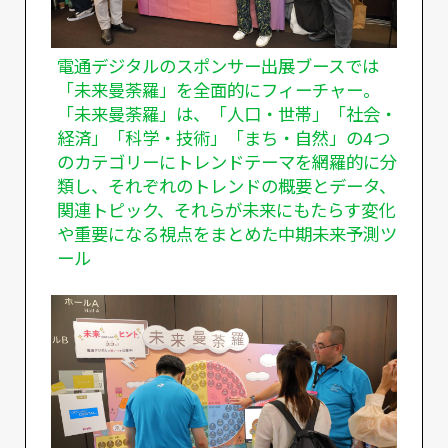
電通デジタルのスポンサー出展ブースでは
「未来曼荼羅」を全面的にフィーチャー。
「未来曼荼羅」は、「人口・世帯」「社会・
経済」「科学・技術」「まち・自然」の4つ
のカテゴリーにトレンドテーマを網羅的に分
類し、それぞれのトレンドの概要とデータ、
関連トピック、それらが未来にもたらす変化
や重要になる視点をまとめた中期未来予測ツ
ール