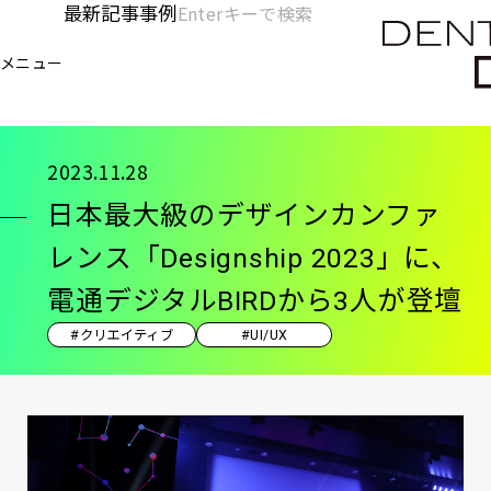
メ
最新記事
事例
[KC]
検
イ
索
ヘ
メニュー
欄
ン
電通デジタル
KNOWLEDGE CHARGE
記事
日本
を
コ
ッ
開
ン
く
ダ
テ
2023.11.28
ン
ー
日本最大級のデザインカンファ
ツ
-
に
レンス「Designship 2023」に、
移
メ
電通デジタルBIRDから3人が登壇
動
イ
#クリエイティブ
#UI/UX
ン