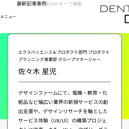
メ
最新記事
事例
[KC]
検
イ
索
ヘ
メニュー
欄
ン
電通デジタル
KNOWLEDGE CHARGE
佐々木 星児
を
コ
ッ
開
ン
く
ダ
テ
ン
ー
エクスペリエンス＆プロダクト部門 プロダクト
ツ
プランニング事業部 グループマネージャー
-
に
佐々木 星児
移
メ
動
イ
デザインファームにて、電機・教育・化
ン
粧品など幅広い業界の新規サービスの創
出支援や、デザインリサーチを軸とした
サービス体験（UX/UI）の構築プロジェ