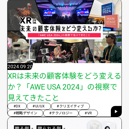
2024.09.20
XRは未来の顧客体験をどう変える
か？「AWE USA 2024」の視察で
見えてきたこと
#DX
#UI/UX
#クリエイティブ
#戦略デザイン
#テクノロジー
#VR