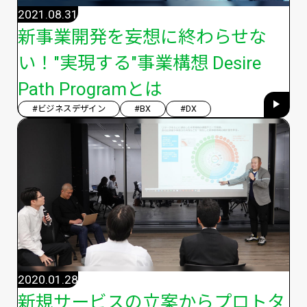
2021.08.31
新事業開発を妄想に終わらせな
い！"実現する"事業構想 Desire
Path Programとは
#ビジネスデザイン
#BX
#DX
2020.01.28
新規サービスの立案からプロトタ