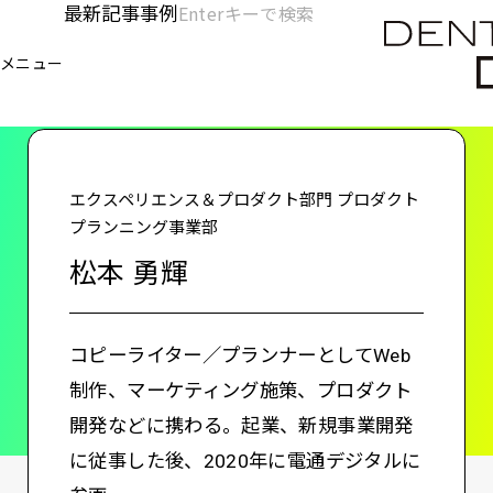
メ
最新記事
事例
[KC]
検
イ
索
ヘ
メニュー
欄
ン
電通デジタル
KNOWLEDGE CHARGE
松本 勇輝
を
コ
ッ
開
ン
く
ダ
テ
ン
ー
エクスペリエンス＆プロダクト部門 プロダクト
ツ
プランニング事業部
-
に
松本 勇輝
移
メ
動
イ
コピーライター／プランナーとしてWeb
ン
制作、マーケティング施策、プロダクト
開発などに携わる。起業、新規事業開発
に従事した後、2020年に電通デジタルに