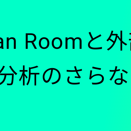
ー
lean Roo
-
分析のさらな
メ
）
イ