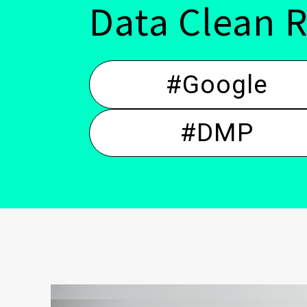
Data Clea
#Google
#DMP