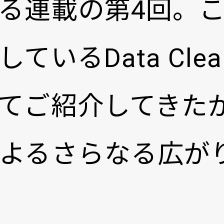
る連載の第4回。
いるData Clea
てご紹介してきた
よるさらなる広が