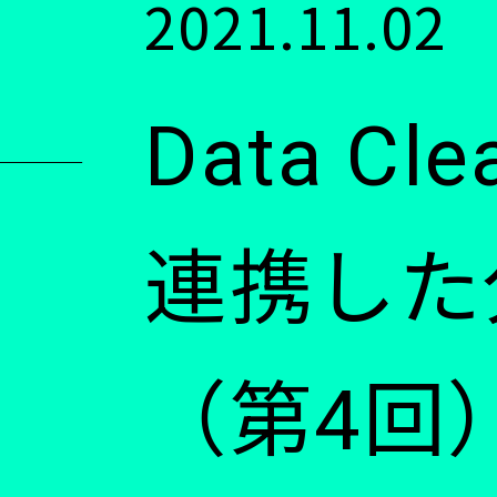
2021.11.02
ン
Data C
ツ
に
連携した
移
（第4回
動