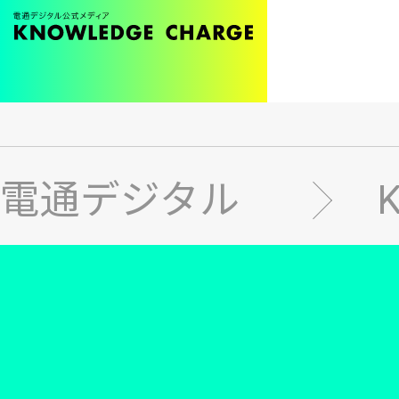
メ
イ
ン
電通デジタル
コ
ン
テ