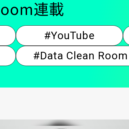
n Room連載
ン
#YouTube
#Data Clean Room