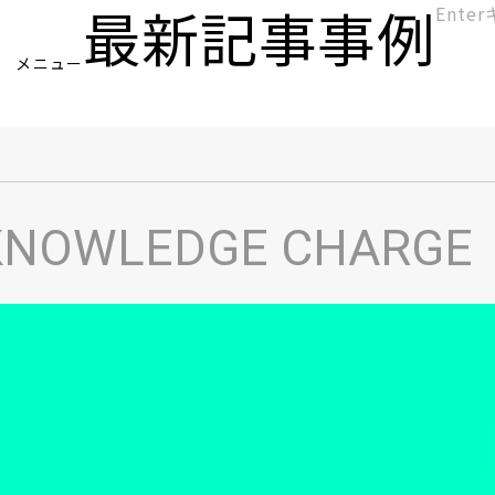
最新記事
事例
[KC]
メニュー
ヘ
KNOWLEDGE CHARGE
ッ
ダ