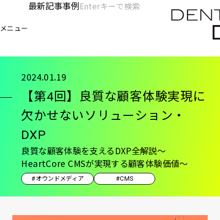
メ
最新記事
事例
[KC]
検
イ
索
ヘ
メニュー
欄
ン
電通デジタル
KNOWLEDGE CHARGE
記事
【第
を
コ
ッ
開
ン
く
ダ
テ
2024.01.19
ン
ー
【第4回】良質な顧客体験実現に
ツ
-
に
欠かせないソリューション・
移
メ
DXP
動
イ
良質な顧客体験を支えるDXP全解説～
ン
HeartCore CMSが実現する顧客体験価値〜
#オウンドメディア
#CMS