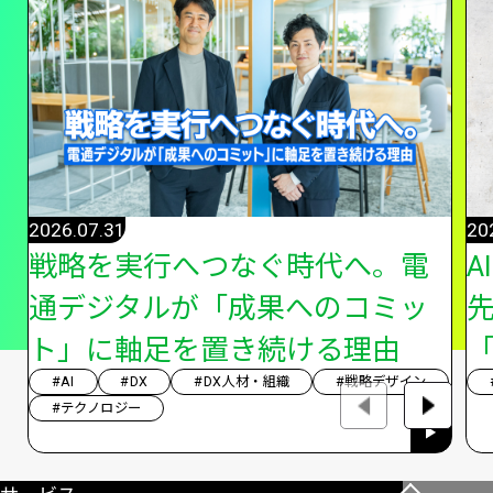
2026.07.31
20
戦略を実行へつなぐ時代へ。電
A
通デジタルが「成果へのコミッ
ト」に軸足を置き続ける理由
「
#AI
#DX
#DX人材・組織
#戦略デザイン
#テクノロジー